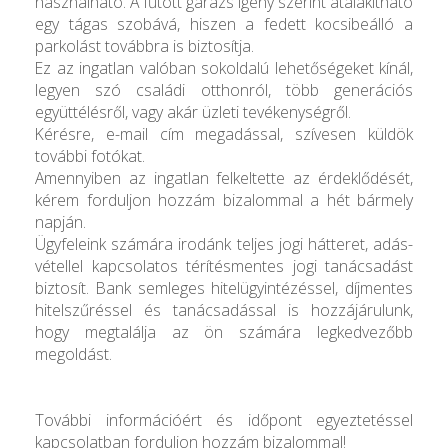
használható. A fűtött garázs igény szerint átalakítható
egy tágas szobává, hiszen a fedett kocsibeálló a
parkolást továbbra is biztosítja.
Ez az ingatlan valóban sokoldalú lehetőségeket kínál,
legyen szó családi otthonról, több generációs
együttélésről, vagy akár üzleti tevékenységről.
Kérésre, e-mail cím megadással, szívesen küldök
további fotókat.
Amennyiben az ingatlan felkeltette az érdeklődését,
kérem forduljon hozzám bizalommal a hét bármely
napján.
Ügyfeleink számára irodánk teljes jogi hátteret, adás-
vétellel kapcsolatos térítésmentes jogi tanácsadást
biztosít. Bank semleges hitelügyintézéssel, díjmentes
hitelszűréssel és tanácsadással is hozzájárulunk,
hogy megtalálja az ön számára legkedvezőbb
megoldást.
További információért és időpont egyeztetéssel
kapcsolatban forduljon hozzám bizalommal!