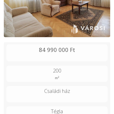
84 990 000 Ft
200
2
m
Családi ház
Tégla