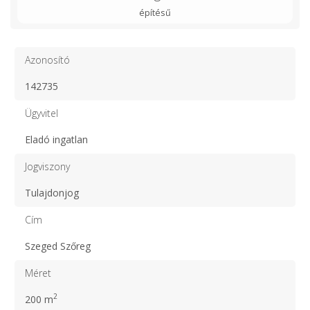
építésű
Azonosító
142735
Ügyvitel
Eladó ingatlan
Jogviszony
Tulajdonjog
Cím
Szeged Szőreg
Méret
2
200 m