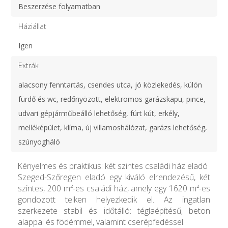
Beszerzése folyamatban
Háziállat
Igen
Extrák
alacsony fenntartás, csendes utca, jó közlekedés, külön
fürdő és wc, redőnyözött, elektromos garázskapu, pince,
udvari gépjárműbeálló lehetőség, fúrt kút, erkély,
melléképület, klíma, új villamoshálózat, garázs lehetőség,
szúnyogháló
Kényelmes és praktikus: két szintes családi ház eladó
Szeged-Szőregen eladó egy kiváló elrendezésű, két
szintes, 200 m²-es családi ház, amely egy 1620 m²-es
gondozott telken helyezkedik el. Az ingatlan
szerkezete stabil és időtálló: téglaépítésű, beton
alappal és födémmel, valamint cserépfedéssel.