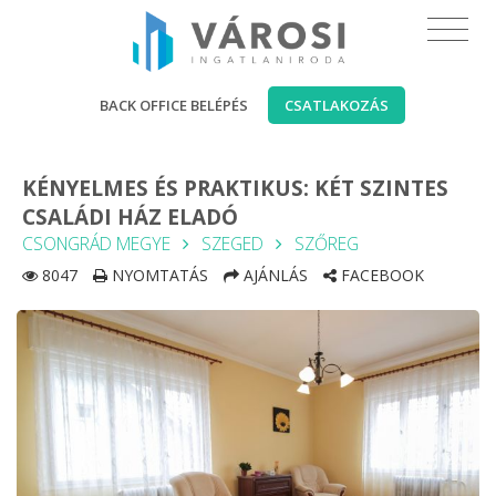
BACK OFFICE BELÉPÉS
CSATLAKOZÁS
KÉNYELMES ÉS PRAKTIKUS: KÉT SZINTES
CSALÁDI HÁZ ELADÓ
CSONGRÁD MEGYE
SZEGED
SZŐREG
8047
NYOMTATÁS
AJÁNLÁS
FACEBOOK