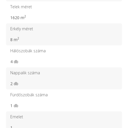
Telek méret
2
1620 m
Erkély méret
2
8 m
Hálószobák száma
4 db
Nappalik száma
2 db
Fürdőszobák száma
1 db
Emelet
1