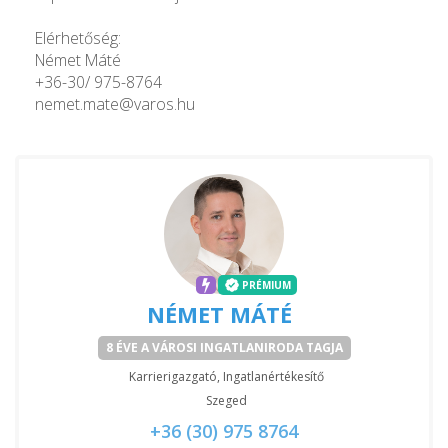
Elérhetőség:
Német Máté
+36-30/ 975-8764
nemet.mate@varos.hu
PRÉMIUM
NÉMET MÁTÉ
8 ÉVE A VÁROSI INGATLANIRODA TAGJA
Karrierigazgató, Ingatlanértékesítő
Szeged
+36 (30) 975 8764