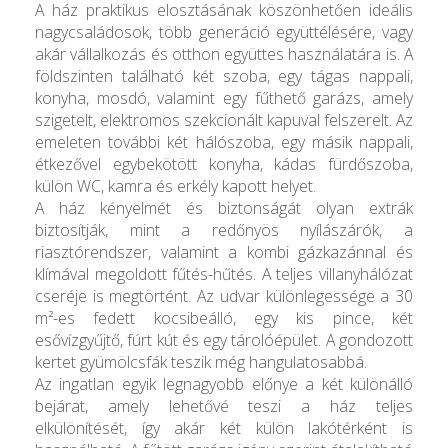
A ház praktikus elosztásának köszönhetően ideális
nagycsaládosok, több generáció együttélésére, vagy
akár vállalkozás és otthon együttes használatára is. A
földszinten található két szoba, egy tágas nappali,
konyha, mosdó, valamint egy fűthető garázs, amely
szigetelt, elektromos szekcionált kapuval felszerelt. Az
emeleten további két hálószoba, egy másik nappali,
étkezővel egybekötött konyha, kádas fürdőszoba,
külön WC, kamra és erkély kapott helyet.
A ház kényelmét és biztonságát olyan extrák
biztosítják, mint a redőnyös nyílászárók, a
riasztórendszer, valamint a kombi gázkazánnal és
klímával megoldott fűtés-hűtés. A teljes villanyhálózat
cseréje is megtörtént. Az udvar különlegessége a 30
m²-es fedett kocsibeálló, egy kis pince, két
esővízgyűjtő, fúrt kút és egy tárolóépület. A gondozott
kertet gyümölcsfák teszik még hangulatosabbá.
Az ingatlan egyik legnagyobb előnye a két különálló
bejárat, amely lehetővé teszi a ház teljes
elkülönítését, így akár két külön lakótérként is