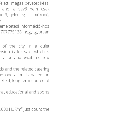
feletti ,magas bevétel: kész,
n, ahol a vevő nem csak
ető, jelenleg is működő,
l.
emeltetési információkhoz
 a 707775138 hogy gyorsan
 of the city, in a quiet
ion is for sale, which is
eration and awaits its new
s and the related catering
 the operation is based on
ellent, long-term source of
al, educational and sports
,000 HUF/m² Just count the