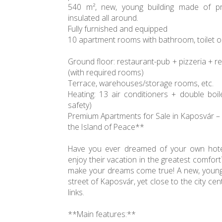
540 m², new, young building made of pre
insulated all around.
Fully furnished and equipped
10 apartment rooms with bathroom, toilet o
Ground floor: restaurant-pub + pizzeria + re
(with required rooms)
Terrace, warehouses/storage rooms, etc.
Heating: 13 air conditioners + double boil
safety)
Premium Apartments for Sale in Kaposvár –
the Island of Peace**
Have you ever dreamed of your own hote
enjoy their vacation in the greatest comfort
make your dreams come true! A new, young h
street of Kaposvár, yet close to the city cen
links.
**Main features:**