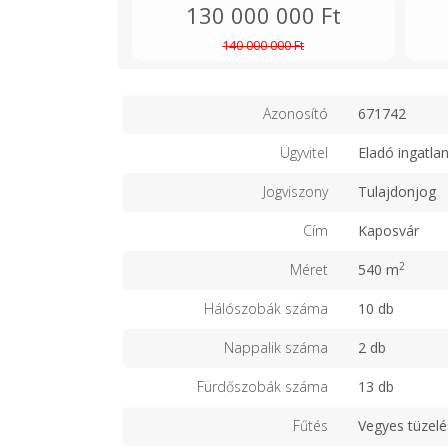
130 000 000 Ft
140 000 000 Ft
Azonosító
671742
Ügyvitel
Eladó ingatla
Jogviszony
Tulajdonjog
Cím
Kaposvár
2
Méret
540 m
Hálószobák száma
10 db
Nappalik száma
2 db
Fürdőszobák száma
13 db
Fűtés
Vegyes tüzel