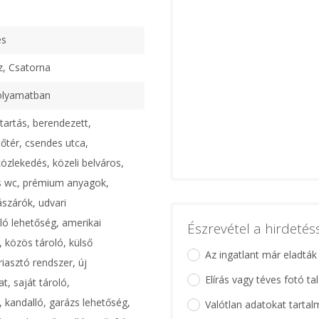
ű
es
z, Csatorna
olyamatban
tartás, berendezett,
tőtér, csendes utca,
 közlekedés, közeli belváros,
és wc, prémium anyagok,
lászárók, udvari
ó lehetőség, amerikai
Észrevétel a hirdeté
, közös tároló, külső
Az ingatlant már eladták
riasztó rendszer, új
Elírás vagy téves fotó ta
t, saját tároló,
, kandalló, garázs lehetőség,
Valótlan adatokat tartal