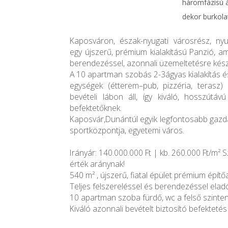
háromfázisú ár
dekor burkola
Kaposváron, észak-nyugati városrész, ny
egy újszerű, prémium kialakítású Panzió, ame
berendezéssel, azonnali üzemeltetésre késze
A 10 apartman szobás 2-3ágyas kialakítás 
egységek (étterem–pub, pizzéria, terasz
bevételi lábon áll, így kiváló, hosszútávú
befektetőknek.
Kaposvár,Dunántúl egyik legfontosabb gazdasá
sportközpontja, egyetemi város.
Irányár: 140.000.000 Ft | kb. 260.000 Ft/m² 
érték aránynak!
540 m² , újszerű, fiatal épület prémium építő
Teljes felszereléssel és berendezéssel elad
10 apartman szoba fürdő, wc a felső szinte
Kiváló azonnali bevételt biztosító befektetés