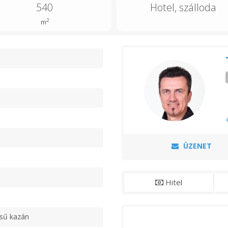
540
Hotel, szálloda
2
m
n
ÜZENET
Hitel
ésű kazán