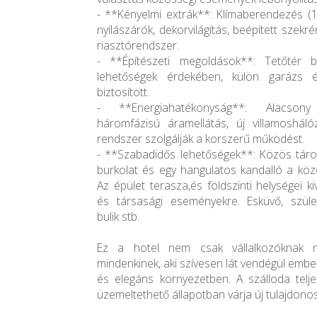
- **Kényelmi extrák**: Klímaberendezés (13
nyílászárók, dekorvilágítás, beépített szekr
riasztórendszer.
- **Építészeti megoldások**: Tetőtér be
lehetőségek érdekében, külön garázs é
biztosított.
- **Energiahatékonyság**: Alacsony 
háromfázisú áramellátás, új villamosháló
rendszer szolgálják a korszerű működést.
- **Szabadidős lehetőségek**: Közös tároló
burkolat és egy hangulatos kandalló a köz
Az épület terasza,és földszinti helységei 
és társasági eseményekre. Esküvő, szüle
bulik stb.
Ez a hotel nem csak vállalkozóknak n
mindenkinek, aki szívesen lát vendégül emb
és elegáns környezetben. A szálloda telj
üzemeltethető állapotban várja új tulajdonosá