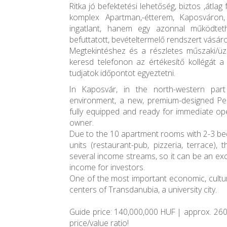
Ritka jó befektetési lehetőség, biztos ,átlag 
komplex Apartman,-étterem, Kaposváro
ingatlant, hanem egy azonnal működteth
befuttatott, bevételtermelő rendszert vásáro
Megtekintéshez és a részletes műszaki/üz
keresd telefonon az értékesítő kollégát
tudjatok időpontot egyeztetni.
In Kaposvár, in the north-western part
environment, a new, premium-designed Pens
fully equipped and ready for immediate op
owner.
Due to the 10 apartment rooms with 2-3 bed
units (restaurant-pub, pizzeria, terrace),
several income streams, so it can be an exc
income for investors.
One of the most important economic, cultur
centers of Transdanubia, a university city.
Guide price: 140,000,000 HUF | approx. 260
price/value ratio!