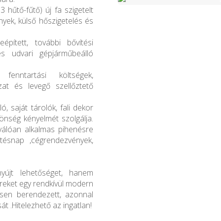
 hűtő-fűtő) új fa szigetelt
ények, külső hőszigetelés és
épített, további bővítési
s udvari gépjárműbeálló
fenntartási költségek,
zat és levegő szellőztető
, saját tárolók, fali dekor
önség kényelmét szolgálja.
kiválóan alkalmas pihenésre
tésnap ,cégrendezvények,
yújt lehetőséget, hanem
ereket egy rendkívül modern
esen berendezett, azonnal
t .Hitelezhető az ingatlan!