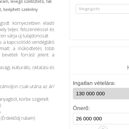
am, levegő szellőztető, fali
t, beépített szekrény
ugodt környezetben eladó
ly teljes felszereléssel és
n várja új tulajdonosát.
és a kapcsolódó vendéglátó
) miatt a működtetés több
 bevételi forrást jelent a
gi, kulturális, oktatási és
Számoljon csak utána az ár/
anyagból, körbe szigetelt.
ó
n
 (Érdeklődj nálam)