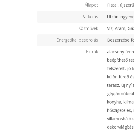
Állapot
Fiatal, újszer
Parkolás
Utcán ingyen
Közművek
Víz, Áram, Gá
Energetikai besorolás
Beszerzése f
Extrák
alacsony fenn
beépíthető te
felszerelt, jó
külön fürdő 
terasz, új nyí
gépjárműbeáll
konyha, klíma
hőszigetelés, 
villamoshálóza
dekorvilágítás