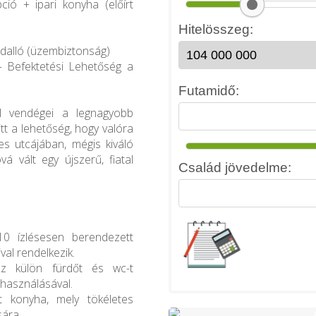
ció + ipari konyha (előírt
ndalló (üzembiztonság)
 Befektetési Lehetőség a
ol vendégei a legnagyobb
tt a lehetőség, hogy valóra
es utcájában, mégis kiváló
á vált egy újszerű, fiatal
10 ízlésesen berendezett
val rendelkezik.
z külön fürdőt és wc-t
lhasználásával.
t konyha, mely tökéletes
sára.