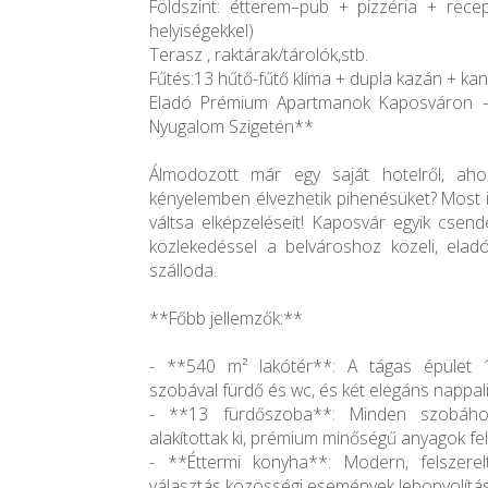
Földszint: étterem–pub + pizzéria + recep
helyiségekkel)
Terasz , raktárak/tárolók,stb.
Fűtés:13 hűtő-fűtő klíma + dupla kazán + ka
Eladó Prémium Apartmanok Kaposváron –
Nyugalom Szigetén**
Álmodozott már egy saját hotelről, ah
kényelemben élvezhetik pihenésüket? Most i
váltsa elképzeléseit! Kaposvár egyik csend
közlekedéssel a belvároshoz közeli, eladóv
szálloda.
**Főbb jellemzők:**
- **540 m² lakótér**: A tágas épület 
szobával fürdő és wc, és két elegáns nappali
- **13 fürdőszoba**: Minden szobáho
alakítottak ki, prémium minőségű anyagok fe
- **Éttermi konyha**: Modern, felszerel
választás közösségi események lebonyolítá