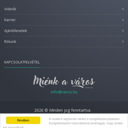
Videók
Karrier
Ajánlólevelek
Rólunk
KAPCSOLATFELVÉTEL
info@varos.hu
2026 © Minden jog fenntartva.
Adatkezelési nyilatkozat
A cookie-k segítenek minket a szolgáltatásnyújtásban.
Rendben
Szolgáltatásaink használatával jóváhagyja, hogy cookie-
kat használjunk.