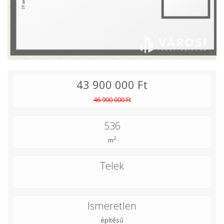
43 900 000 Ft
46 900 000 Ft
536
2
m
Telek
Ismeretlen
építésű