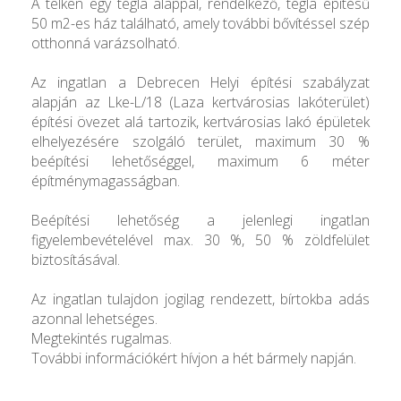
A telken egy tégla alappal, rendelkező, tégla építésű
50 m2-es ház található, amely további bővítéssel szép
otthonná varázsolható.
Az ingatlan a Debrecen Helyi építési szabályzat
alapján az Lke-L/18 (Laza kertvárosias lakóterület)
építési övezet alá tartozik, kertvárosias lakó épületek
elhelyezésére szolgáló terület, maximum 30 %
beépítési lehetőséggel, maximum 6 méter
építménymagasságban.
Beépítési lehetőség a jelenlegi ingatlan
figyelembevételével max. 30 %, 50 % zöldfelület
biztosításával.
Az ingatlan tulajdon jogilag rendezett, bírtokba adás
azonnal lehetséges.
Megtekintés rugalmas.
További információkért hívjon a hét bármely napján.