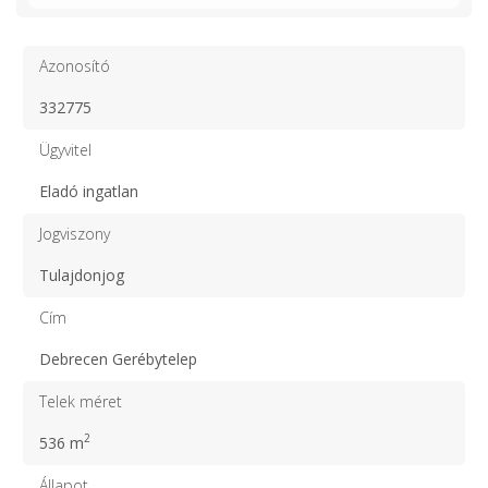
Azonosító
332775
Ügyvitel
Eladó ingatlan
Jogviszony
Tulajdonjog
Cím
Debrecen Gerébytelep
Telek méret
2
536 m
Állapot