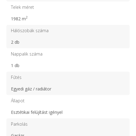
Telek méret
2
1982 m
Hálószobák száma
2 db
Nappalik száma
1 db
Fűtés
Egyedi gáz / radiátor
Állapot
Esztétikai felújítást igényel
Parkolás
Garázs