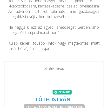
kert számos lehetőséget kínál a pihenésre és
kikapcsolódásra, kertészkedésre, családi önellátásra.
Az udvaron fúrt kút található, ami gazdaságos
megoldást nyújt a kert öntözéséhez.
Ne hagyja ki ezt az egyedi lehetőséget Gércén, ahol
megvalósíthatja álmai otthonát!
Külső képek, további infók vagy megtekintés miatt
(akár hétvégén is ) hívjon!
PRÉMIUM
TÓTH ISTVÁN
3 ÉVE A VÁROSI INGATLANIRODA TAGJA