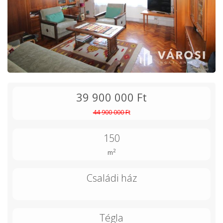
39 900 000 Ft
44 900 000 Ft
150
2
m
Családi ház
Tégla