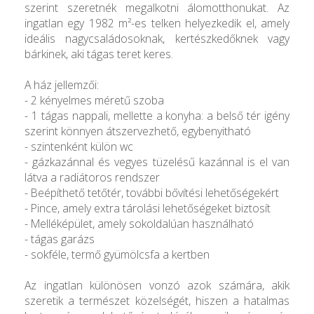
szerint szeretnék megalkotni álomotthonukat. Az
ingatlan egy 1982 m²-es telken helyezkedik el, amely
ideális nagycsaládosoknak, kertészkedőknek vagy
bárkinek, aki tágas teret keres.
A ház jellemzői:
- 2 kényelmes méretű szoba
- 1 tágas nappali, mellette a konyha: a belső tér igény
szerint könnyen átszervezhető, egybenyitható
- szintenként külön wc
- gázkazánnal és vegyes tüzelésű kazánnal is el van
látva a radiátoros rendszer
- Beépíthető tetőtér, további bővítési lehetőségekért
- Pince, amely extra tárolási lehetőségeket biztosít
- Melléképület, amely sokoldalúan használható
- tágas garázs
- sokféle, termő gyümölcsfa a kertben
Az ingatlan különösen vonzó azok számára, akik
szeretik a természet közelségét, hiszen a hatalmas