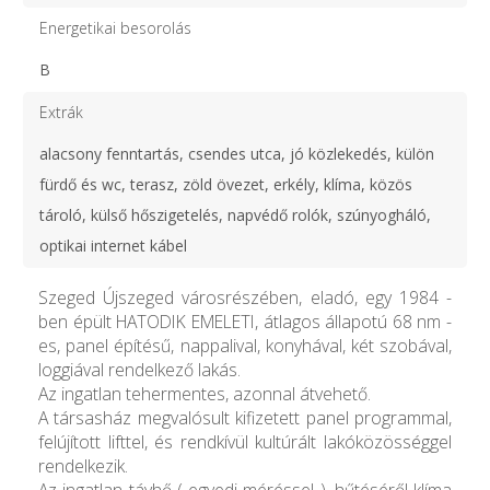
Energetikai besorolás
B
Extrák
alacsony fenntartás, csendes utca, jó közlekedés, külön
fürdő és wc, terasz, zöld övezet, erkély, klíma, közös
tároló, külső hőszigetelés, napvédő rolók, szúnyogháló,
optikai internet kábel
Szeged Újszeged városrészében, eladó, egy 1984 -
ben épült HATODIK EMELETI, átlagos állapotú 68 nm -
es, panel építésű, nappalival, konyhával, két szobával,
loggiával rendelkező lakás.
Az ingatlan tehermentes, azonnal átvehető.
A társasház megvalósult kifizetett panel programmal,
felújított lifttel, és rendkívül kultúrált lakóközösséggel
rendelkezik.
Az ingatlan távhő ( egyedi méréssel ), hűtéséről klíma