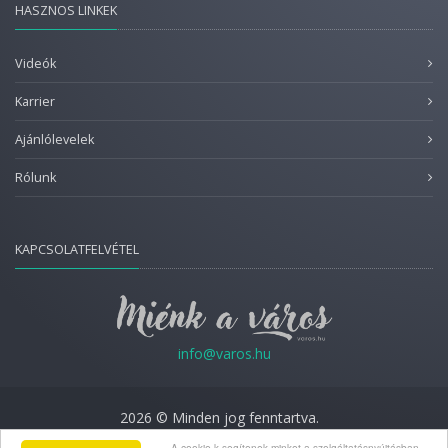
HASZNOS LINKEK
Videók
Karrier
Ajánlólevelek
Rólunk
KAPCSOLATFELVÉTEL
info@varos.hu
2026 © Minden jog fenntartva.
A cookie-k segítenek minket a szolgáltatásnyújtásban.