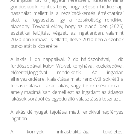
gondoskodik. Fontos tény, hogy teljesen hétköznapi
használat mellett is a rezsicsökkentés értékhatárai
alatti a fogyasztás, így a rezsiköltség rendkívül
alacsony. További előny, hogy az eladó idén (2026)
esztétikai felújítást végzett az ingatlanban, valamint
2020-ban klímával is ellátta, illetve 2010-ben a szobák
burkolatát is kicserélte.
A lakás 1 db nappalival, 2 db hálószobával, 1 db
fürdőszobával, külön Wc-vel, konyhával, közlekedővel,
előtérrel,loggiával rendelkezik. Az ingatlan
elhelyezkedésre, kialakítása miatt rendkívül sokrétű a
felhasználása - akár lakás, vagy befektetési célra -,
amely maximálisan kiemeli ezt az ingatlant az átlagos
lakások sorából és egyedülálló választássá teszi azt.
A lakás délnyugati tájolása, miatt rendkívül napfényes
ingatlan.
A környék infrastruktúrája tökéletes,