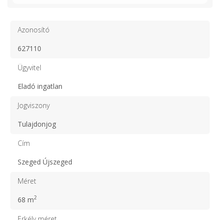
Azonosító
627110
Ügyvitel
Eladó ingatlan
Jogviszony
Tulajdonjog
Cím
Szeged Újszeged
Méret
2
68 m
Erkély méret