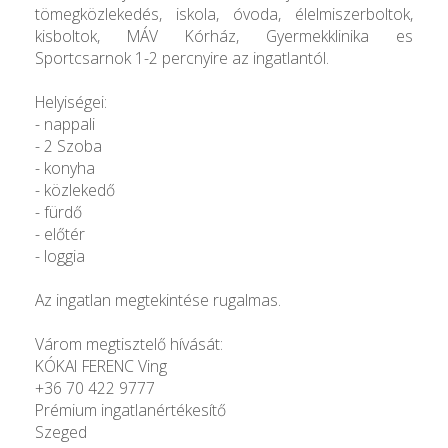
tömegközlekedés, iskola, óvoda, élelmiszerboltok,
kisboltok, MÁV Kórház, Gyermekklinika es
Sportcsarnok 1-2 percnyire az ingatlantól.
Helyiségei:
- nappali
- 2 Szoba
- konyha
- közlekedő
- fürdő
- előtér
- loggia
Az ingatlan megtekintése rugalmas.
Várom megtisztelő hívását:
KÓKAI FERENC Ving
+36 70 422 9777
Prémium ingatlanértékesítő
Szeged