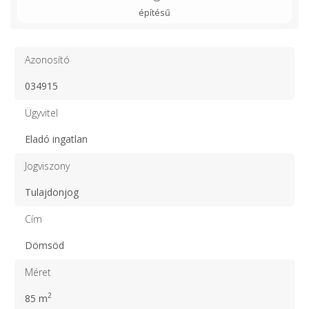
építésű
Azonosító
034915
Ügyvitel
Eladó ingatlan
Jogviszony
Tulajdonjog
Cím
Dömsöd
Méret
2
85 m