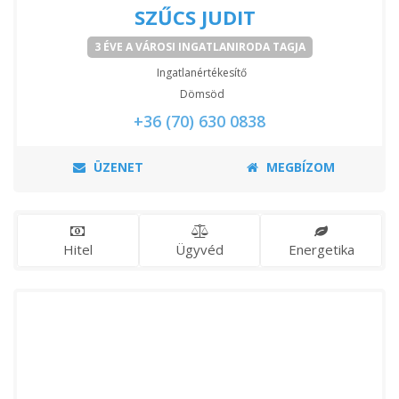
SZŰCS JUDIT
3 ÉVE A VÁROSI INGATLANIRODA TAGJA
Ingatlanértékesítő
Dömsöd
+36 (70) 630 0838
ÜZENET
MEGBÍZOM
Hitel
Ügyvéd
Energetika