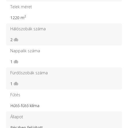
Telek méret
2
1220 m
Hálószobák száma
2 db
Nappalik száma
1 db
Fürdőszobák száma
1 db
Fűtés
Hűtő-fűtő klíma
Állapot
Részben felújított