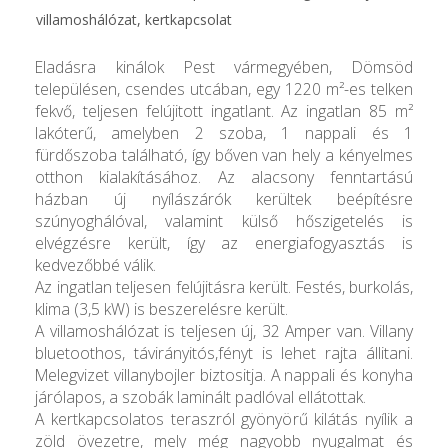
villamoshálózat, kertkapcsolat
Eladásra kinálok Pest vármegyében, Dömsöd
településen, csendes utcában, egy 1220 m²-es telken
fekvő, teljesen felújitott ingatlant. Az ingatlan 85 m²
lakóterű, amelyben 2 szoba, 1 nappali és 1
fürdőszoba található, így bőven van hely a kényelmes
otthon kialakításához. Az alacsony fenntartású
házban új nyílászárók kerültek beépítésre
szúnyoghálóval, valamint külső hőszigetelés is
elvégzésre került, így az energiafogyasztás is
kedvezőbbé válik.
Az ingatlan teljesen felújitásra került. Festés, burkolás,
klima (3,5 kW) is beszerelésre került.
A villamoshálózat is teljesen új, 32 Amper van. Villany
bluetoothos, távirányitós,fényt is lehet rajta állitani.
Melegvizet villanybojler biztositja. A nappali és konyha
járólapos, a szobák laminált padlóval ellátottak.
A kertkapcsolatos teraszról gyönyörű kilátás nyílik a
zöld övezetre, mely még nagyobb nyugalmat és