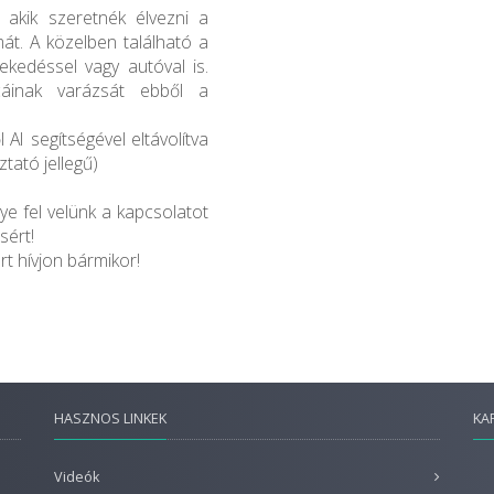
, akik szeretnék élvezni a
mát. A közelben található a
kedéssel vagy autóval is.
cáinak varázsát ebből a
AI segítségével eltávolítva
ztató jellegű)
gye fel velünk a kapcsolatot
sért!
t hívjon bármikor!
HASZNOS LINKEK
KA
Videók