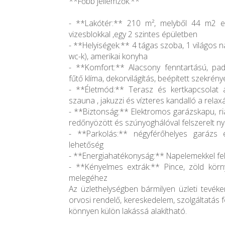
**Főbb jellemzők:**
- **Lakótér:** 210 m², melyből 44 m2 eg
vizesblokkal ,egy 2 szintes épületben
- **Helyiségek:** 4 tágas szoba, 1 világos n
wc-k), amerikai konyha
- **Komfort:** Alacsony fenntartású, padl
fűtő klíma, dekorvilágítás, beépített szekrény
- **Életmód:** Terasz és kertkapcsolat 
szauna , jakuzzi és vízteres kandalló a rela
- **Biztonság:** Elektromos garázskapu, r
redőnyözött és szúnyoghálóval felszerelt ny
- **Parkolás:** négyférőhelyes garázs 
lehetőség
- **Energiahatékonyság:** Napelemekkel felsz
- **Kényelmes extrák:** Pince, zöld körn
melegéhez
Az üzlethelységben bármilyen üzleti tevéke
orvosi rendelő, kereskedelem, szolgáltatás f
könnyen külön lakássá alakítható.