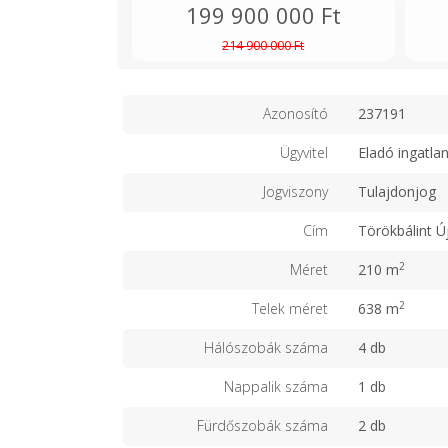
199 900 000 Ft
214 900 000 Ft
Azonosító
237191
Ügyvitel
Eladó ingatla
Jogviszony
Tulajdonjog
Cím
Törökbálint Ú
2
Méret
210 m
2
Telek méret
638 m
Hálószobák száma
4 db
Nappalik száma
1 db
Fürdőszobák száma
2 db