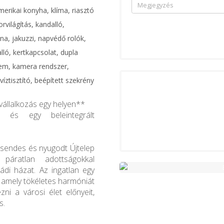
merikai konyha, klíma, riasztó
rvilágítás, kandalló,
na, jakuzzi, napvédő rolók,
lló, kertkapcsolat, dupla
em, kamera rendszer,
íztisztító, beépített szekrény
 vállalkozás egy helyen**
 és egy beleintegrált
 csendes és nyugodt Újtelep
páratlan adottságokkal
ládi házat. Az ingatlan egy
, amely tökéletes harmóniát
zni a városi élet előnyeit,
s.