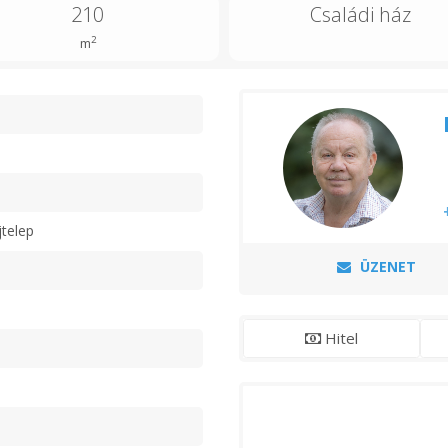
210
Családi ház
2
m
n
jtelep
ÜZENET
Hitel