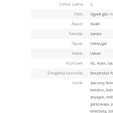
Szintek száma
2
Fűtés
Egyedi gáz / r
Állapot
Kiváló
Parkolás
Garázs
Tájolás
Délnyugat
Kilátás
Udvari
Közművek
Víz, Áram, Gá
Energetikai besorolás
Beszerzése f
Extrák
alacsony fenn
belváros, kül
anyagok, redő
garázskapu, p
lehetőség, zöl