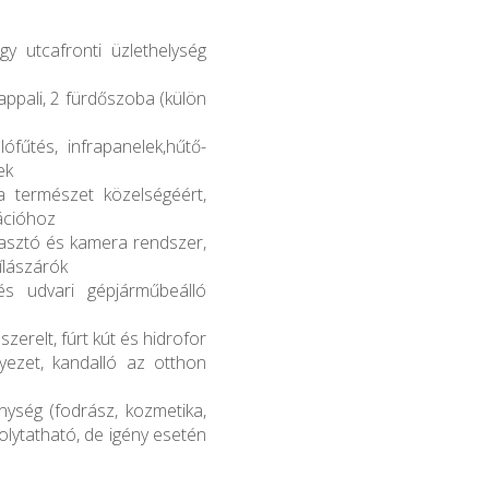
y utcafronti üzlethelység
appali, 2 fürdőszoba (külön
ófűtés, infrapanelek,hűtő-
ek
a természet közelségéért,
xációhoz
iasztó és kamera rendszer,
ílászárók
és udvari gépjárműbeálló
erelt, fúrt kút és hidrofor
yezet, kandalló az otthon
nység (fodrász, kozmetika,
olytatható, de igény esetén