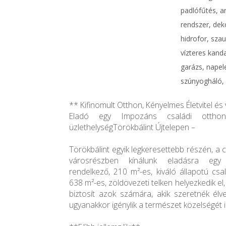
padlófűtés, a
rendszer, deko
hidrofor, szau
vízteres kanda
garázs, napel
szúnyogháló, v
** Kifinomult Otthon, Kényelmes Életvitel és
Eladó egy Impozáns családi otthon
üzlethelységTörökbálint Újtelepen –
Törökbálint egyik legkeresettebb részén, a
városrészben kínálunk eladásra egy 
rendelkező, 210 m²-es, kiváló állapotú csa
638 m²-es, zöldövezeti telken helyezkedik el
biztosít azok számára, akik szeretnék élve
ugyanakkor igénylik a természet közelségét i