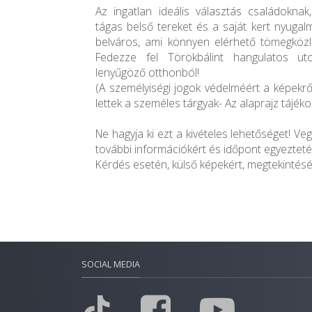
Az ingatlan ideális választás családoknak
tágas belső tereket és a saját kert nyugal
belváros, ami könnyen elérhető tömegközle
Fedezze fel Törökbálint hangulatos ut
lenyűgöző otthonból!
(A személyiségi jogok védelméért a képekről 
lettek a személes tárgyak- Az alaprajz tájéko
Ne hagyja ki ezt a kivételes lehetőséget! Ve
további információkért és időpont egyezteté
Kérdés esetén, külső képekért, megtekintésér
SOCIAL MEDIA