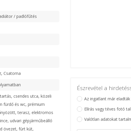
adiátor / padlófűtés
z, Csatorna
olyamatban
Észrevétel a hirdeté
tartás, csendes utca, közeli
Az ingatlant már eladták
ön fürdő és wc, prémium
Elírás vagy téves fotó ta
nyözött, terasz, elektromos
Valótlan adatokat tartal
ince, udvari gépjárműbeálló
d övezet, fúrt kút,