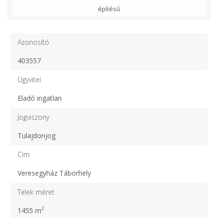
építésű
Azonosító
403557
Ügyvitel
Eladó ingatlan
Jogviszony
Tulajdonjog
Cím
Veresegyház Táborhely
Telek méret
2
1455 m