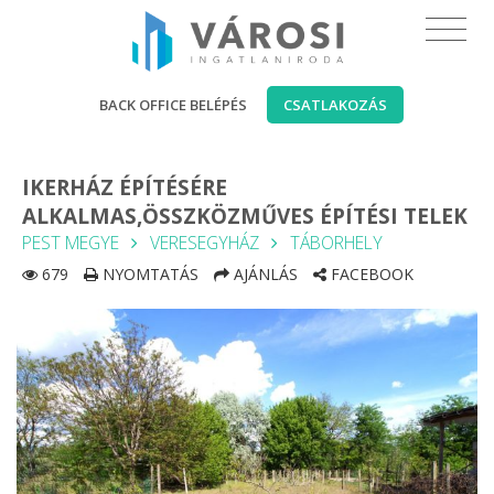
BACK OFFICE BELÉPÉS
CSATLAKOZÁS
IKERHÁZ ÉPÍTÉSÉRE
ALKALMAS,ÖSSZKÖZMŰVES ÉPÍTÉSI TELEK
PEST MEGYE
VERESEGYHÁZ
TÁBORHELY
679
NYOMTATÁS
AJÁNLÁS
FACEBOOK