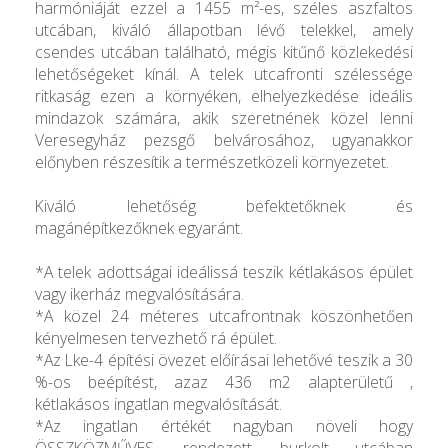
harmóniáját ezzel a 1455 m²-es, széles aszfaltos
utcában, kiváló állapotban lévő telekkel, amely
csendes utcában található, mégis kitűnő közlekedési
lehetőségeket kínál. A telek utcafronti szélessége
ritkaság ezen a környéken, elhelyezkedése ideális
mindazok számára, akik szeretnének közel lenni
Veresegyház pezsgő belvárosához, ugyanakkor
előnyben részesítik a természetközeli környezetet.
Kiváló lehetőség befektetőknek és
magánépítkezőknek egyaránt.
*A telek adottságai ideálissá teszik kétlakásos épület
vagy ikerház megvalósítására.
*A közel 24 méteres utcafrontnak köszönhetően
kényelmesen tervezhető rá épület.
*Az Lke-4 építési övezet előírásai lehetővé teszik a 30
%-os beépítést, azaz 436 m2 alapterületű ,
kétlakásos ingatlan megvalósítását.
*Az ingatlan értékét nagyban növeli hogy
ÖSSZKÖZMŰVES, rendezett, burkolt utcában