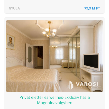
GYULA
79,9 M FT
Privát élettér és wellnes-Exkluziv ház a
Magdolnavölgyben