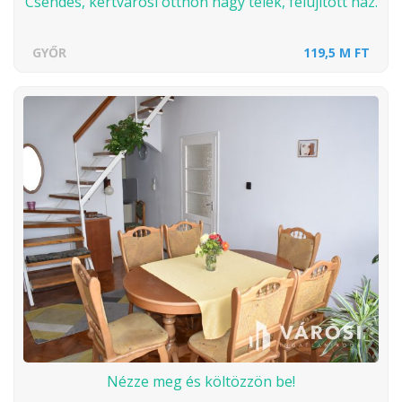
Csendes, kertvárosi otthon nagy telek, felújított ház.
GYŐR
119,5 M FT
Nézze meg és költözzön be!