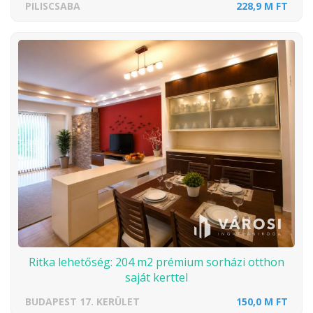
PILISCSABA
228,9 M FT
Ritka lehetőség: 204 m2 prémium sorházi otthon
saját kerttel
BUDAPEST 17. KERÜLET
150,0 M FT