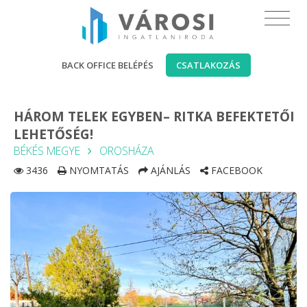
BACK OFFICE BELÉPÉS
CSATLAKOZÁS
HÁROM TELEK EGYBEN– RITKA BEFEKTETŐI
LEHETŐSÉG!
BÉKÉS MEGYE
OROSHÁZA
3436
NYOMTATÁS
AJÁNLÁS
FACEBOOK