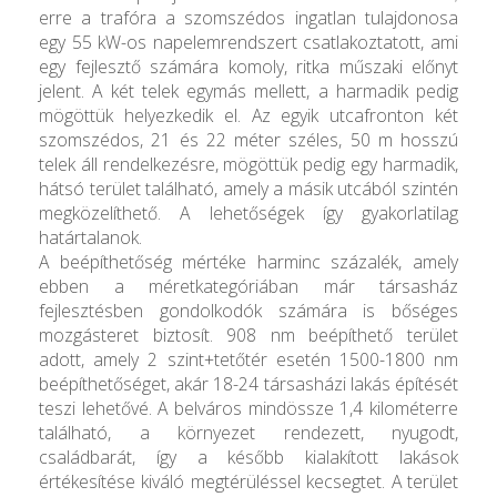
erre a trafóra a szomszédos ingatlan tulajdonosa
egy 55 kW-os napelemrendszert csatlakoztatott, ami
egy fejlesztő számára komoly, ritka műszaki előnyt
jelent. A két telek egymás mellett, a harmadik pedig
mögöttük helyezkedik el. Az egyik utcafronton két
szomszédos, 21 és 22 méter széles, 50 m hosszú
telek áll rendelkezésre, mögöttük pedig egy harmadik,
hátsó terület található, amely a másik utcából szintén
megközelíthető. A lehetőségek így gyakorlatilag
határtalanok.
A beépíthetőség mértéke harminc százalék, amely
ebben a méretkategóriában már társasház
fejlesztésben gondolkodók számára is bőséges
mozgásteret biztosít. 908 nm beépíthető terület
adott, amely 2 szint+tetőtér esetén 1500-1800 nm
beépíthetőséget, akár 18-24 társasházi lakás építését
teszi lehetővé. A belváros mindössze 1,4 kilométerre
található, a környezet rendezett, nyugodt,
családbarát, így a később kialakított lakások
értékesítése kiváló megtérüléssel kecsegtet. A terület