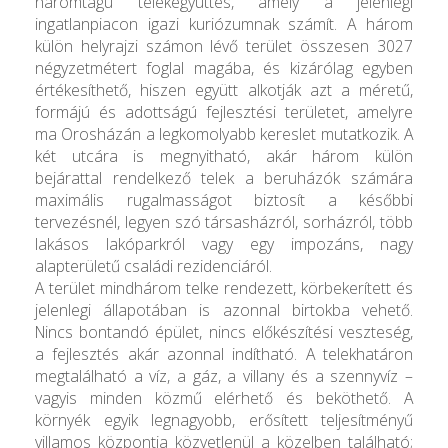
háromtagú telekegyüttes, amely a jelenlegi
ingatlanpiacon igazi kuriózumnak számít. A három
külön helyrajzi számon lévő terület összesen 3027
négyzetmétert foglal magába, és kizárólag egyben
értékesíthető, hiszen együtt alkotják azt a méretű,
formájú és adottságú fejlesztési területet, amelyre
ma Orosházán a legkomolyabb kereslet mutatkozik. A
két utcára is megnyitható, akár három külön
bejárattal rendelkező telek a beruházók számára
maximális rugalmasságot biztosít a későbbi
tervezésnél, legyen szó társasházról, sorházról, több
lakásos lakóparkról vagy egy impozáns, nagy
alapterületű családi rezidenciáról.
A terület mindhárom telke rendezett, körbekerített és
jelenlegi állapotában is azonnal birtokba vehető.
Nincs bontandó épület, nincs előkészítési veszteség,
a fejlesztés akár azonnal indítható. A telekhatáron
megtalálható a víz, a gáz, a villany és a szennyvíz –
vagyis minden közmű elérhető és beköthető. A
környék egyik legnagyobb, erősített teljesítményű
villamos központja közvetlenül a közelben található;