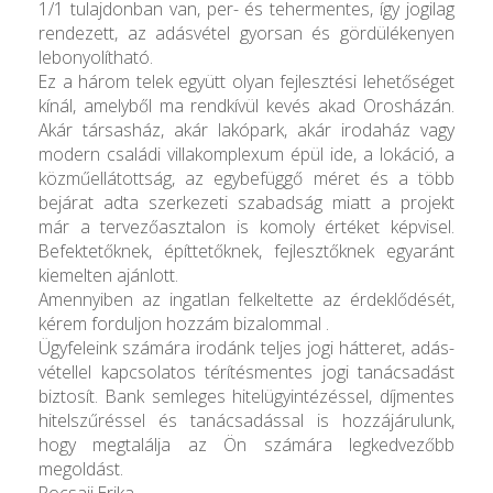
1/1 tulajdonban van, per- és tehermentes, így jogilag
rendezett, az adásvétel gyorsan és gördülékenyen
lebonyolítható.
Ez a három telek együtt olyan fejlesztési lehetőséget
kínál, amelyből ma rendkívül kevés akad Orosházán.
Akár társasház, akár lakópark, akár irodaház vagy
modern családi villakomplexum épül ide, a lokáció, a
közműellátottság, az egybefüggő méret és a több
bejárat adta szerkezeti szabadság miatt a projekt
már a tervezőasztalon is komoly értéket képvisel.
Befektetőknek, építtetőknek, fejlesztőknek egyaránt
kiemelten ajánlott.
Amennyiben az ingatlan felkeltette az érdeklődését,
kérem forduljon hozzám bizalommal .
Ügyfeleink számára irodánk teljes jogi hátteret, adás-
vétellel kapcsolatos térítésmentes jogi tanácsadást
biztosít. Bank semleges hitelügyintézéssel, díjmentes
hitelszűréssel és tanácsadással is hozzájárulunk,
hogy megtalálja az Ön számára legkedvezőbb
megoldást.
Pocsaji Erika