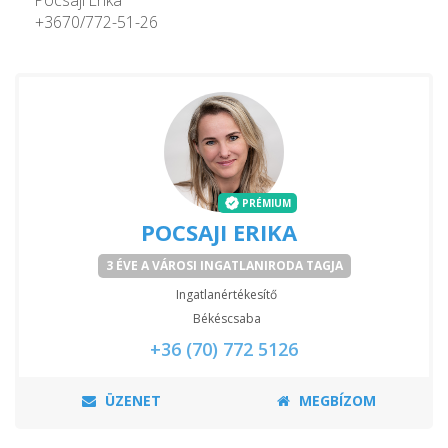
+3670/772-51-26
PRÉMIUM
POCSAJI ERIKA
3 ÉVE A VÁROSI INGATLANIRODA TAGJA
Ingatlanértékesítő
Békéscsaba
+36 (70) 772 5126
ÜZENET
MEGBÍZOM