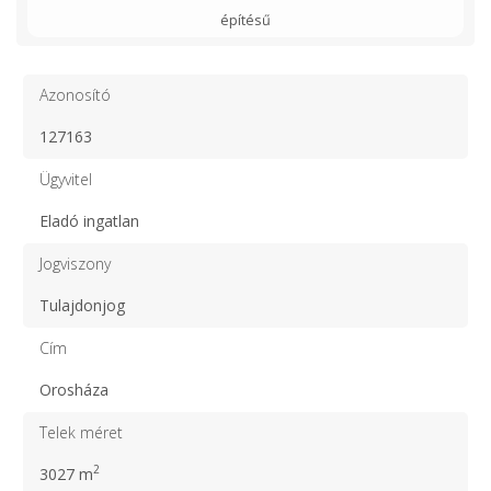
építésű
Azonosító
127163
Ügyvitel
Eladó ingatlan
Jogviszony
Tulajdonjog
Cím
Orosháza
Telek méret
2
3027 m