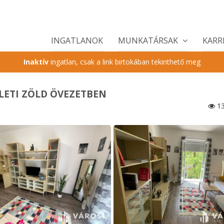
INGATLANOK
MUNKATÁRSAK
KARR
Inaktív
ingatlan, csak a link birtokában tekinthető meg
LETI ZÖLD ÖVEZETBEN
13