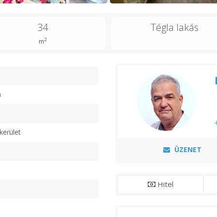
34
Tégla lakás
2
m
n
kerület
ÜZENET
Hitel