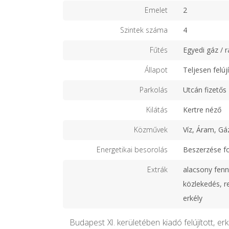
Emelet
2
Szintek száma
4
Fűtés
Egyedi gáz / r
Állapot
Teljesen felújí
Parkolás
Utcán fizetős
Kilátás
Kertre néző
Közművek
Víz, Áram, Gá
Energetikai besorolás
Beszerzése f
Extrák
alacsony fenn
közlekedés, r
erkély
Budapest XI. kerületében kiadó felújított, er