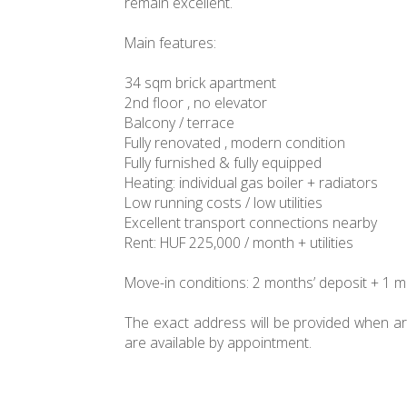
remain excellent.
Main features:
34 sqm brick apartment
2nd floor , no elevator
Balcony / terrace
Fully renovated , modern condition
Fully furnished & fully equipped
Heating: individual gas boiler + radiators
Low running costs / low utilities
Excellent transport connections nearby
Rent: HUF 225,000 / month + utilities
Move-in conditions: 2 months’ deposit + 1 m
The exact address will be provided when ar
are available by appointment.