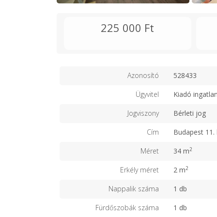
225 000 Ft
Azonosító
528433
Ügyvitel
Kiadó ingatla
Jogviszony
Bérleti jog
Cím
Budapest 11. 
2
Méret
34 m
2
Erkély méret
2 m
Nappalik száma
1 db
Fürdőszobák száma
1 db