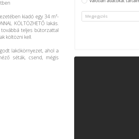
Valótlan adatokat tartal
etben
yezetében kiadó egy 34 m²-
, AZONNAL KÖLTÖZHETŐ lakás.
, továbbá teljes bútorzattal
k költözni kell.
ugodt lakókörnyezet, ahol a
néző séták, csend, mégis