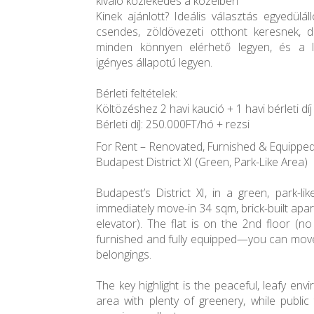
kiváló közlekedés a közelben
Kinek ajánlott? Ideális választás egyedülá
csendes, zöldövezeti otthont keresnek, 
minden könnyen elérhető legyen, és a l
igényes állapotú legyen.
Bérleti feltételek:
Költözéshez 2 havi kaució + 1 havi bérleti dí
Bérleti díJ: 250.000FT/hó + rezsi
For Rent – Renovated, Furnished & Equipped
Budapest District XI (Green, Park-Like Area)
Budapest’s District XI, in a green, park-li
immediately move-in 34 sqm, brick-built apa
elevator). The flat is on the 2nd floor (n
furnished and fully equipped—you can move 
belongings.
The key highlight is the peaceful, leafy env
area with plenty of greenery, while public