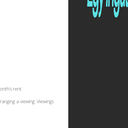
onth’s rent.
ranging a viewing. Viewings