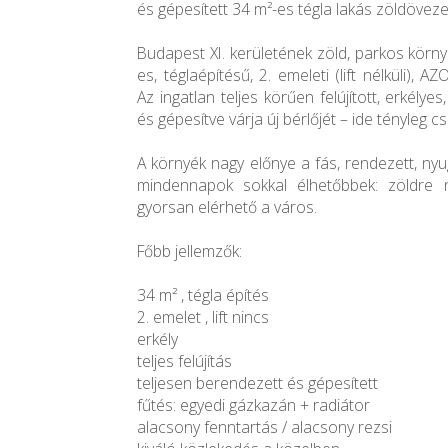
és gépesített 34 m²-es tégla lakás zöldövez
Budapest XI. kerületének zöld, parkos körn
es, téglaépítésű, 2. emeleti (lift nélküli)
Az ingatlan teljes körűen felújított, erkélyes
és gépesítve várja új bérlőjét – ide tényleg csa
A környék nagy előnye a fás, rendezett, ny
mindennapok sokkal élhetőbbek: zöldre 
gyorsan elérhető a város.
Főbb jellemzők:
34 m² , tégla építés
2. emelet , lift nincs
erkély
teljes felújítás
teljesen berendezett és gépesített
fűtés: egyedi gázkazán + radiátor
alacsony fenntartás / alacsony rezsi