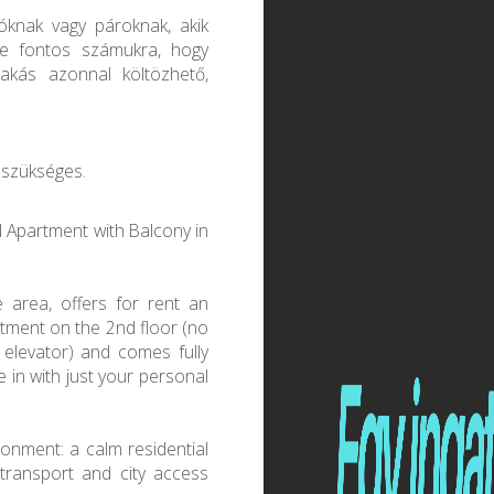
llóknak vagy pároknak, akik
de fontos számukra, hogy
akás azonnal költözhető,
j szükséges.
 Apartment with Balcony in
ke area, offers for rent an
rtment on the 2nd floor (no
o elevator) and comes fully
in with just your personal
ironment: a calm residential
 transport and city access