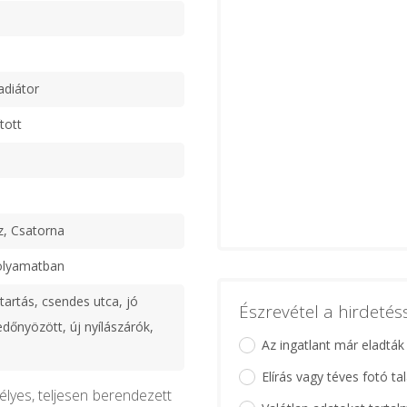
adiátor
tott
z, Csatorna
olyamatban
tartás, csendes utca, jó
Észrevétel a hirdeté
edőnyözött, új nyílászárók,
Az ingatlant már eladták
Elírás vagy téves fotó ta
kélyes, teljesen berendezett