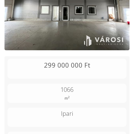
299 000 000 Ft
1066
2
m
Ipari