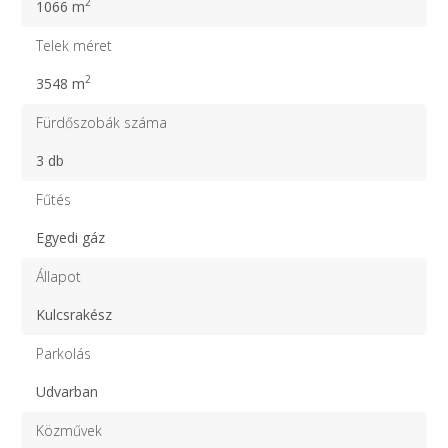
2
1066 m
Telek méret
2
3548 m
Fürdőszobák száma
3 db
Fűtés
Egyedi gáz
Állapot
Kulcsrakész
Parkolás
Udvarban
Közművek