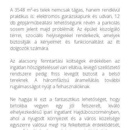
A 3548 m²-es telek nemcsak tágas, hanem rendkívül
praktikus is: elektromos garázskapunk és udvari, 12
db gépjárműbeállási lehetőségünk révén a parkolás
sosem jelent majd problémát. Az épület kiszolgáló
térrel, szociális helyiségekkel rendelkezik, amelyek
biztosítják a kényelmet és funkcionalitást az itt
dolgozók számára.
Az alacsony fenntartási költségek érdekében az
ingatlan hőszigeteléssel van ellátva, levegő szellőztető
rendszere pedig friss levegőt biztosít a belső
tereknek. A háromfázisú áramellátás további
rugalmasságot nyújt a felhasználóknak.
Ne hagyja ki ezt a fantasztikus lehetőséget, hogy
birtokba vegyen egy jól felszerelt, kiváló
elhelyezkedésű ipari ingatlant Hajdúböszörményben,
ahol a nyugodt környezet és a város közelsége
egyszerre valósul meg! Ha felkeltettük érdeklődését,