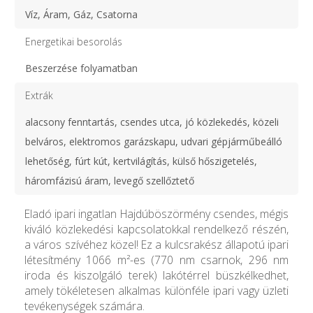
Víz, Áram, Gáz, Csatorna
Energetikai besorolás
Beszerzése folyamatban
Extrák
alacsony fenntartás, csendes utca, jó közlekedés, közeli
belváros, elektromos garázskapu, udvari gépjárműbeálló
lehetőség, fúrt kút, kertvilágítás, külső hőszigetelés,
háromfázisú áram, levegő szellőztető
Eladó ipari ingatlan Hajdúböszörmény csendes, mégis
kiváló közlekedési kapcsolatokkal rendelkező részén,
a város szívéhez közel! Ez a kulcsrakész állapotú ipari
létesítmény 1066 m²-es (770 nm csarnok, 296 nm
iroda és kiszolgáló terek) lakótérrel büszkélkedhet,
amely tökéletesen alkalmas különféle ipari vagy üzleti
tevékenységek számára.