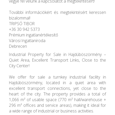
vegye fel velünk a kapcsolatot a megtekintésért!
További információkért és megtekintésért keressen
bizalommal!
TRIPSÓ TIBOR
+36 30 942 5373
Prémium ingatlanértékesítő
Városi Ingatlaniroda
Debrecen
Industrial Property for Sale in Hajdúböszörmény –
Quiet Area, Excellent Transport Links, Close to the
City Center!
We offer for sale a turnkey industrial facility in
Hajdúböszörmény, located in a quiet area with
excellent transport connections, yet close to the
heart of the city. The property provides a total of
1,066 m² of usable space (770 m² hall/warehouse +
296 m² offices and service areas), making it ideal for
a wide range of industrial or business activities.