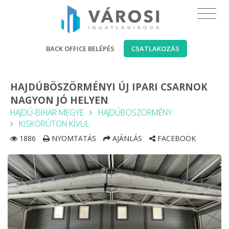
BACK OFFICE BELÉPÉS
CSATLAKOZÁS
HAJDÚBÖSZÖRMÉNYI ÚJ IPARI CSARNOK
NAGYON JÓ HELYEN
HAJDÚ-BIHAR MEGYE
HAJDÚBÖSZÖRMÉNY
KISKÖRÚTON KÍVÜL
1886
NYOMTATÁS
AJÁNLÁS
FACEBOOK