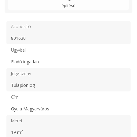
építésű
Azonosító
801630
Ügyvitel
Eladó ingatlan
Jogviszony
Tulajdonjog
Cím
Gyula Magyarváros
Méret
2
19 m