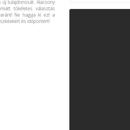
a új tulajdonosát. Alacsony
 miatt tökéletes választás
aránt! Ne hagyja ki ezt a
szletekért és időpontért!