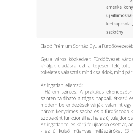
amerikai kony
új villamoshál
kertkapcsolat
szekrény
Eladó Prémium Sorház Gyula Fürdőövezetébe
Gyula város közkedvelt Fürdőövezet váro
kínáljuk eladásra ezt a teljesen felújítot
tökéletes választás mind családok, mind pá
Az ingatlan jellemzői:
- Három szintes: A praktikus elrendezés
szinten található a tágas nappali, étkező 
modern berendezések várják, valamint egy 
három kényelmes szoba és a fürdőszoba kap
szobaként funkcionálhat ha az új tulajdonos
Az ingatlan teljes körű felújításon esett át, 
- az új külső műanyag nyílászárókat (3 