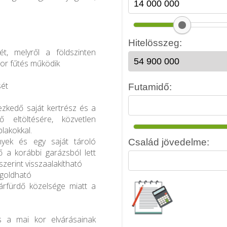
t, melyről a földszinten
tor fűtés működik
sét
yezkedő saját kertrész és a
 eltöltésére, közvetlen
lakokkal.
ények és egy saját tároló
ő a korábbi garázsból lett
szerint visszaalakítható
egoldható
árfürdő közelsége miatt a
s a mai kor elvárásainak