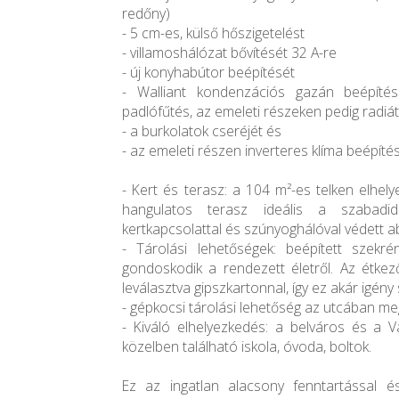
redőny)
- 5 cm-es, külső hőszigetelést
- villamoshálózat bővítését 32 A-re
- új konyhabútor beépítését
- Walliant kondenzációs gazán beépítésé
padlófűtés, az emeleti részeken pedig radiá
- a burkolatok cseréjét és
- az emeleti részen inverteres klíma beépíté
- Kert és terasz: a 104 m²-es telken elhel
hangulatos terasz ideális a szabadidő
kertkapcsolattal és szúnyoghálóval védett ab
- Tárolási lehetőségek: beépített szekr
gondoskodik a rendezett életről. Az étkez
leválasztva gipszkartonnal, így ez akár igény 
- gépkocsi tárolási lehetőség az utcában m
- Kiváló elhelyezkedés: a belváros és a V
közelben található iskola, óvoda, boltok.
Ez az ingatlan alacsony fenntartással é