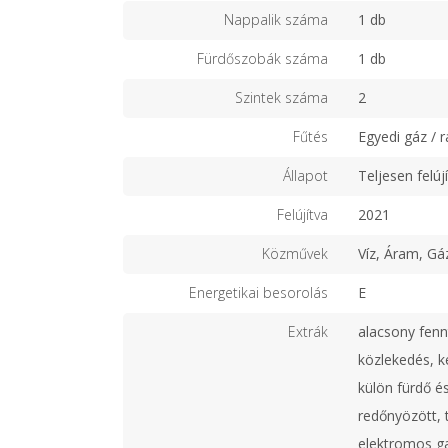
Nappalik száma
1 db
Fürdőszobák száma
1 db
Szintek száma
2
Fűtés
Egyedi gáz / r
Állapot
Teljesen felújí
Felújítva
2021
Közművek
Víz, Áram, Gá
Energetikai besorolás
E
Extrák
alacsony fenn
közlekedés, ke
külön fürdő 
redőnyözött, t
elektromos ga