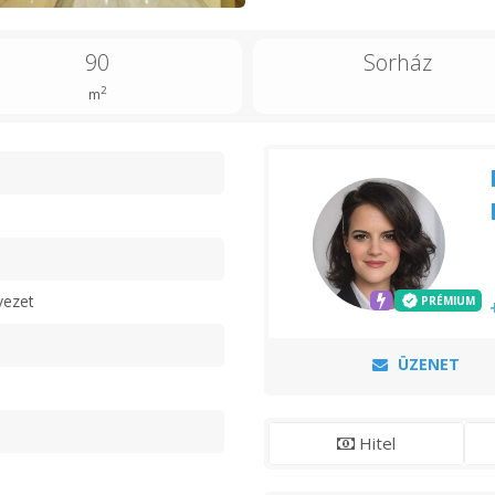
90
Sorház
2
m
n
vezet
PRÉMIUM
ÜZENET
Hitel