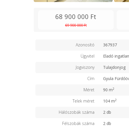
68 900 000 Ft
69 900 000 Ft
Azonosító
367937
Ügyvitel
Eladó ingatla
Jogviszony
Tulajdonjog
Cím
Gyula Fürdőö
2
Méret
90 m
2
Telek méret
104 m
Hálószobák száma
2 db
Félszobák száma
2 db