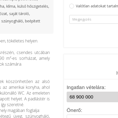
Valótlan adatokat tartal
ha, klíma, külső hőszigetelés,
ózat, saját tároló,
, szúnyogháló, beépített
n, tökéletes helyen.
srészén, csendes utcában
t, 90 m²-es sorházat, amely
rok számára.
nek köszönhetően az alsó
és az amerikai konyha, ahol
különálló WC. Az emeleten
ott helyet. A padlástér is
 így szeretné.
amely magában foglalja:
rétegű üveg, szúnyogháló,