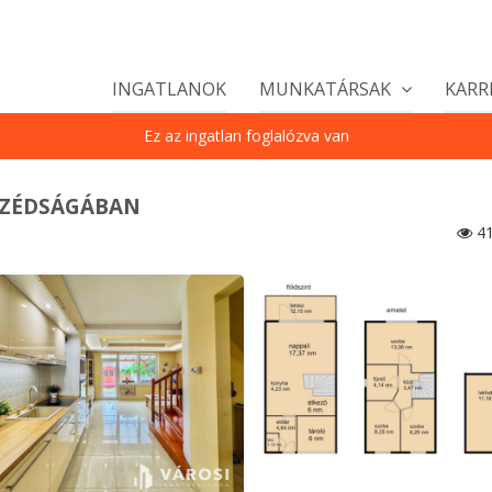
INGATLANOK
MUNKATÁRSAK
KARR
Ez az ingatlan foglalózva van
SZÉDSÁGÁBAN
41