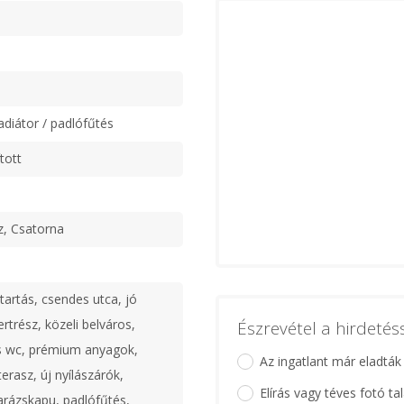
adiátor / padlófűtés
tott
z, Csatorna
tartás, csendes utca, jó
rtrész, közeli belváros,
Észrevétel a hirdeté
és wc, prémium anyagok,
Az ingatlant már eladták
erasz, új nyílászárók,
Elírás vagy téves fotó ta
rázskapu, padlófűtés,