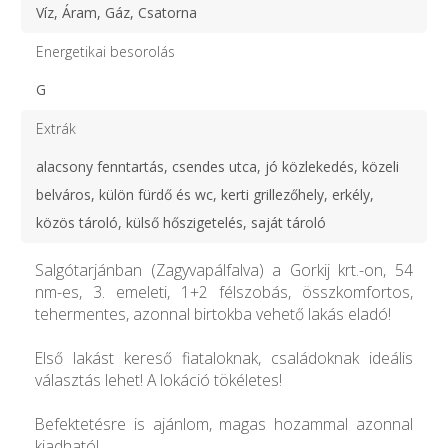
Víz, Áram, Gáz, Csatorna
Energetikai besorolás
G
Extrák
alacsony fenntartás, csendes utca, jó közlekedés, közeli
belváros, külön fürdő és wc, kerti grillezőhely, erkély,
közös tároló, külső hőszigetelés, saját tároló
Salgótarjánban (Zagyvapálfalva) a Gorkij krt.-on, 54
nm-es, 3. emeleti, 1+2 félszobás, összkomfortos,
tehermentes, azonnal birtokba vehető lakás eladó!
Első lakást kereső fiataloknak, családoknak ideális
választás lehet! A lokáció tökéletes!
Befektetésre is ajánlom, magas hozammal azonnal
kiadható!