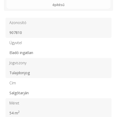
építésű
Azonosító
907810
Ügyvitel
Eladó ingatlan
Jogviszony
Tulajdonjog
Cím
Salgótarján
Méret
2
54 m