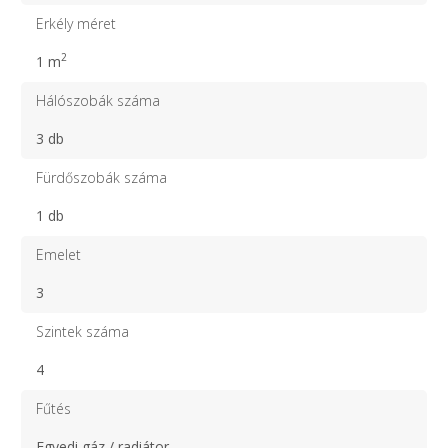
Erkély méret
2
1 m
Hálószobák száma
3 db
Fürdőszobák száma
1 db
Emelet
3
Szintek száma
4
Fűtés
Egyedi gáz / radiátor