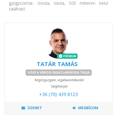
gyógyszertár, óvoda, iskola, 500 méteren belül
található.
PRÉMIUM
TATÁR TAMÁS
9 ÉVE A VÁROSI INGATLANIRODA TAGJA
Régióigazgató, ingatlanértékesítő
Salgótarján
+36 (70) 439 8123
ÜZENET
MEGBÍZOM