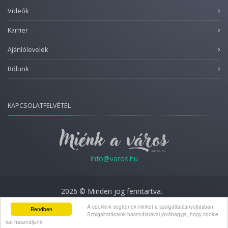
Videók
Karrier
Ajánlólevelek
Rólunk
KAPCSOLATFELVÉTEL
info@varos.hu
2026 © Minden jog fenntartva.
Adatkezelési nyilatkozat
A cookie-k segítenek minket a szolgáltatásnyújtásban.
Rendben
Szolgáltatásaink használatával jóváhagyja, hogy cookie-
kat használjunk.