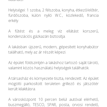
Helyiségei: 1 szoba, 2 félszoba, konyha, étkező/előtér,
fürdőszoba, külön nyíló W.C., közlekedő, francia
erkély.
A fűtést és a meleg víz ellátást korszerű,
kondenzációs gázkazán biztosítja.
A lakásban újszerű, modern, gépesített konyhabútor
található, mely az ár részét képezi.
Az épület földszintjén a lakáshoz tartozó saját tároló,
valamint közös használatú helyiségek találhatók.
A társasház és környezete tiszta, rendezett. Az épület
mögötti parkosított területen grillező és játszótér
került kilakításra.
A városközpont 10 percen belül autóval elérhető,
buszmegálló, TESCO, SPAR, posta, orvosi rendelő,