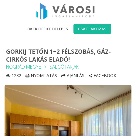
BACK OFFICE BELÉPÉS
CSATLAKOZÁS
GORKIJ TETŐN 1+2 FÉLSZOBÁS, GÁZ-
CIRKÓS LAKÁS ELADÓ!
NÓGRÁD MEGYE
SALGÓTARJÁN
1232
NYOMTATÁS
AJÁNLÁS
FACEBOOK