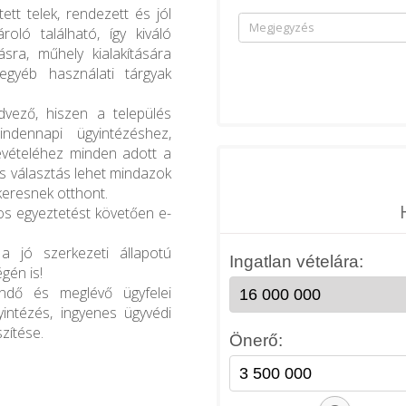
tt telek, rendezett és jól
oló található, így kiváló
ásra, műhely kialakítására
gyéb használati tárgyak
dvező, hiszen a település
ndennapi ügyintézéshez,
evételéhez minden adott a
is választás lehet mindazok
keresnek otthont.
nos egyeztetést követően e-
a jó szerkezeti állapotú
gén is!
endő és meglévő ügyfelei
yintézés, ingyenes ügyvédi
zítése.