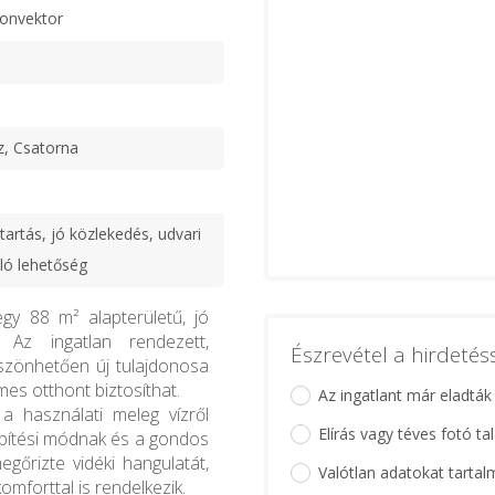
konvektor
z, Csatorna
tartás, jó közlekedés, udvari
ló lehetőség
gy 88 m² alapterületű, jó
. Az ingatlan rendezett,
Észrevétel a hirdeté
szönhetően új tulajdonosa
es otthont biztosíthat.
Az ingatlant már eladták
 a használati meleg vízről
Elírás vagy téves fotó ta
építési módnak és a gondos
gőrizte vidéki hangulatát,
Valótlan adatokat tartal
mforttal is rendelkezik.