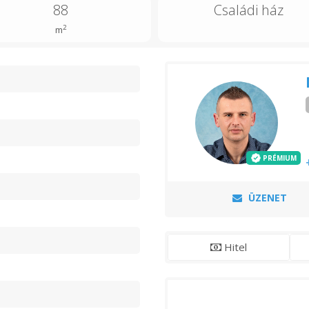
88
Családi ház
2
m
n
PRÉMIUM
ÜZENET
Hitel