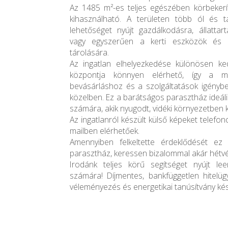
Az 1485 m²-es teljes egészében körbekeríte
kihasználható. A területen több ól és tár
lehetőséget nyújt gazdálkodásra, állattart
vagy egyszerűen a kerti eszközök és e
tárolására.
Az ingatlan elhelyezkedése különösen ke
központja könnyen elérhető, így a mi
bevásárláshoz és a szolgáltatások igényb
közelben. Ez a barátságos parasztház ideál
számára, akik nyugodt, vidéki környezetben 
Az ingatlanról készült külső képeket telefo
mailben elérhetőek.
Amennyiben felkeltette érdeklődését ez 
parasztház, keressen bizalommal akár hétvé
Irodánk teljes körű segítséget nyújt le
számára! Díjmentes, bankfüggetlen hitelüg
véleményezés és energetikai tanúsítvány kés