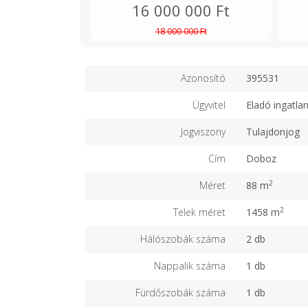
16 000 000 Ft
18 000 000 Ft
Azonosító
395531
Ügyvitel
Eladó ingatla
Jogviszony
Tulajdonjog
Cím
Doboz
2
Méret
88 m
2
Telek méret
1458 m
Hálószobák száma
2 db
Nappalik száma
1 db
Fürdőszobák száma
1 db