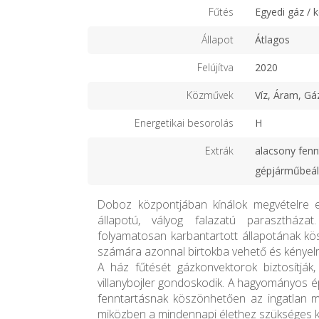
Fűtés
Egyedi gáz / 
Állapot
Átlagos
Felújítva
2020
Közművek
Víz, Áram, Gá
Energetikai besorolás
H
Extrák
alacsony fenn
gépjárműbeál
Doboz központjában kínálok megvételre e
állapotú, vályog falazatú parasztházat
folyamatosan karbantartott állapotának kö
számára azonnal birtokba vehető és kényelm
A ház fűtését gázkonvektorok biztosítják,
villanybojler gondoskodik. A hagyományos 
fenntartásnak köszönhetően az ingatlan me
miközben a mindennapi élethez szükséges ko