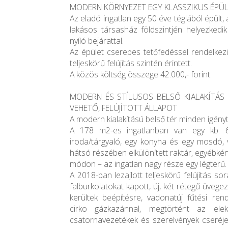
MODERN KÖRNYEZET EGY KLASSZIKUS ÉPÜ
Az eladó ingatlan egy 50 éve téglából épült,
lakásos társasház földszintjén helyezkedik
nyíló bejárattal.
Az épület cserepes tetőfedéssel rendelkezik
teljeskörű felújítás szintén érintett.
A közös költség összege 42.000,- forint.
MODERN ÉS STÍLUSOS BELSŐ KIALAKÍTÁS
VEHETŐ, FELÚJÍTOTT ÁLLAPOT
A modern kialakítású belső tér minden igényt 
A 178 m2-es ingatlanban van egy kb. 6
iroda/tárgyaló, egy konyha és egy mosdó,
hátsó részében elkülönített raktár, egyébkén
módon – az ingatlan nagy része egy légterű.
A 2018-ban lezajlott teljeskörű felújítás so
falburkolatokat kapott, új, két rétegű üvege
kerültek beépítésre, vadonatúj fűtési rend
cirko gázkazánnal, megtörtént az elek
csatornavezetékek és szerelvények cseréje.