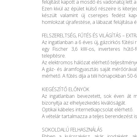
felújítást kapott a mosdó és vadonatúj lett a
Ezen kívül az épület külső részeire is kiterjed
készült valamint új cserepes fedést kap
homlokzat újrafestése, a lábazat felújítása és
FELSZERELTSÉG, FŰTÉS ÉS VILÁGÍTÁS – EXT
Az ingatlanban a 6 éves új, gázcirkós fűtési
egy Fischer 3,6 kW-os, inverteres hűtő-
telepítésre.
Az elektromos hálózat elérhető teljesítmén
A gáz- és áramfogyasztás saját mérőórával,
mérhető. A fűtés díja a téli hónapokban 50-6
KIEGÉSZÍTŐ ELŐNYÖK
Az ingatlanban bevezetett, sok éven át mű
bizonyítja az elhelyezkedés kiválóságát.
Optikai kábeles internetkapcsolat elérhető.
A vételár tartalmazza a teljes berendezést is
SOKOLDALÚ FELHASZNÁLÁS
Ebben a kulcsrakész, akár irodaként, ak