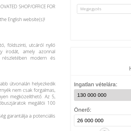
ENOVATED SHOP/OFFICE FOR
the English website(s)!
, földszinti, utcáról nyíló
agy irodát, amely azonnal
en részletében modern és
asabb útvonalán helyezkedik
környék nem csak forgalmas,
yen megközelíthető. Az 5,
buszjáratok megállói 100
ség garantálja a potenciális