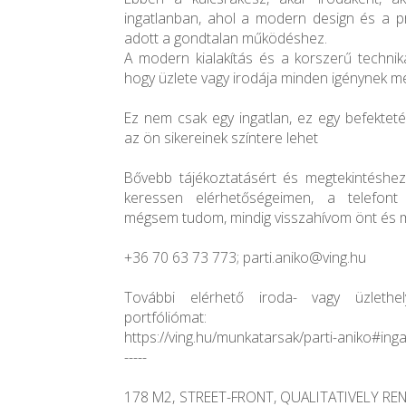
ingatlanban, ahol a modern design és a pr
adott a gondtalan működéshez.
A modern kialakítás és a korszerű technik
hogy üzlete vagy irodája minden igénynek me
Ez nem csak egy ingatlan, ez egy befekteté
az ön sikereinek színtere lehet
Bővebb tájékoztatásért és megtekintéshez
keressen elérhetőségeimen, a telefont
mégsem tudom, mindig visszahívom önt és mi
+36 70 63 73 773; parti.aniko@ving.hu
További elérhető iroda- vagy üzlethel
portfóliómat:
https://ving.hu/munkatarsak/parti-aniko#ing
-----
178 M2, STREET-FRONT, QUALITATIVELY R