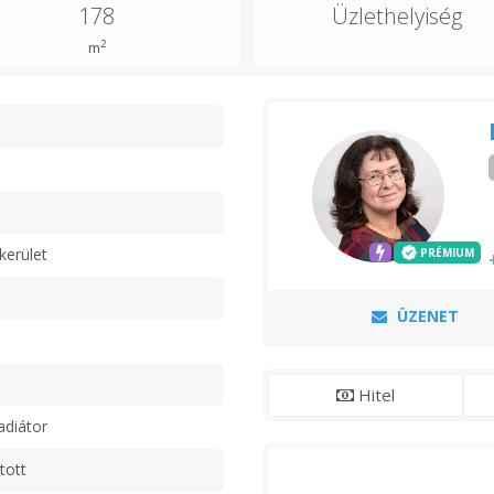
178
Üzlethelyiség
2
m
n
kerület
PRÉMIUM
ÜZENET
Hitel
adiátor
tott