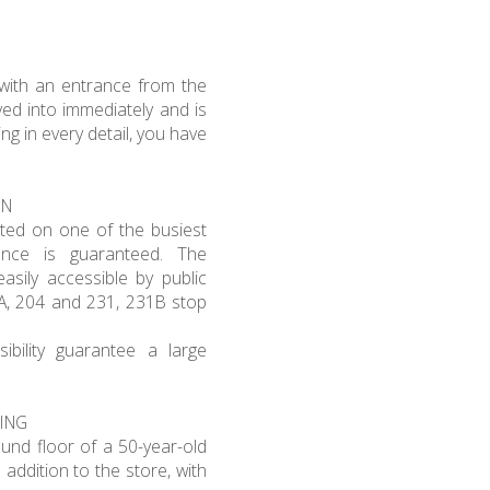
 with an entrance from the
ved into immediately and is
 in every detail, you have
ON
ocated on one of the busiest
dance is guaranteed. The
asily accessible by public
4A, 204 and 231, 231B stop
sibility guarantee a large
ING
ound floor of a 50-year-old
 addition to the store, with