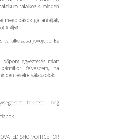
aktikum találkozik, minden
ai megoldások garantálják,
gfeleljen.
s vállalkozása jövőjébe. Ez
 időpont egyeztetés miatt
 bármikor felveszem, ha
nden levélre válaszolok:
yiségekért tekintse meg
atlanok
ENOVATED SHOP/OFFICE FOR