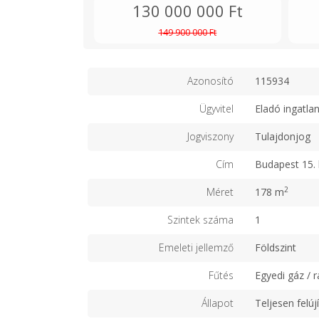
130 000 000 Ft
149 900 000 Ft
Azonosító
115934
Ügyvitel
Eladó ingatla
Jogviszony
Tulajdonjog
Cím
Budapest 15. 
2
Méret
178 m
Szintek száma
1
Emeleti jellemző
Földszint
Fűtés
Egyedi gáz / r
Állapot
Teljesen felújí