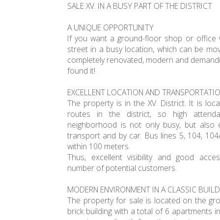
SALE XV. IN A BUSY PART OF THE DISTRICT
A UNIQUE OPPORTUNITY
If you want a ground-floor shop or office
street in a busy location, which can be mo
completely renovated, modern and demanding
found it!
EXCELLENT LOCATION AND TRANSPORTATI
The property is in the XV. District. It is l
routes in the district, so high atten
neighborhood is not only busy, but also e
transport and by car. Bus lines 5, 104, 10
within 100 meters.
Thus, excellent visibility and good acces
number of potential customers.
MODERN ENVIRONMENT IN A CLASSIC BUILD
The property for sale is located on the gr
brick building with a total of 6 apartments in