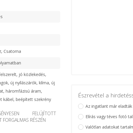
es
z, Csatorna
olyamatban
elszerelt, jó közlekedés,
ok, új nyílászárók, klíma, új
at, háromfázisú áram,
Észrevétel a hirdeté
et kábel, beépített szekrény
Az ingatlant már eladták
NYESEN FELÚJÍTOTT
Elírás vagy téves fotó ta
ET FORGALMAS RÉSZÉN
Valótlan adatokat tartal