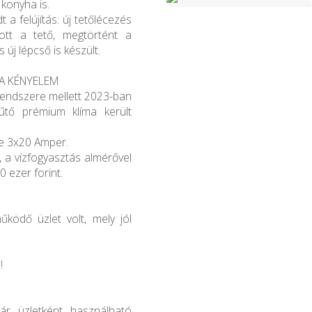
 konyha is.
t a felújítás: új tetőlécezés
ott a tető, megtörtént a
 új lépcső is készült.
RA KÉNYELEM
 rendszere mellett 2023-ban
fűtő prémium klíma került
ye 3x20 Amper.
 a vízfogyasztás almérővel
0 ezer forint.
ködő üzlet volt, mely jól
!
ár üzletként használható