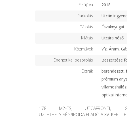
Felújítva
2018
Parkolás
Utcán ingyen
Tájolás
Északnyugat
Kilátás
Utcára néző
Közművek
Víz, Áram, Gá
Energetikai besorolás
Beszerzése f
Extrák
berendezett, f
prémium anyag
villamoshálóz
optikai intern
178 M2-ES, UTCAFRONTI, IGÉ
ÜZLETHELYISÉG/IRODA ELADÓ A XV. KERÜL