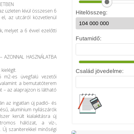
LETBEN
 az üzleten kívül összesen 6
 el, az utcáról közvetlenül
, melyet a 6 évvel ezelőtti
 – AZONNAL HASZNÁLATBA
kielégít.
 m2-es üvegfalú vezetői
 valamint a bemutatóterem
t – az alaprajzon is látható
rán az ingatlan új padló- és
zésű, alumínium nyílászárók
szer került kialakításra új
tromos hálózat, a víz-,
 Új szaniterekkel minőségi