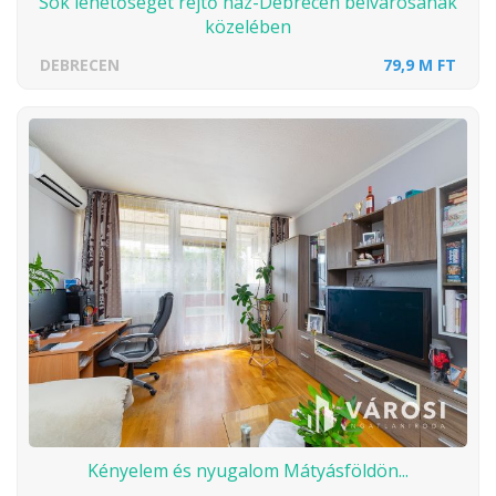
Sok lehetőséget rejtő ház-Debrecen belvárosának
közelében
DEBRECEN
79,9 M FT
Kényelem és nyugalom Mátyásföldön...