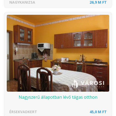
NAGYKANIZSA
26,9 M FT
Nagyszerű állapotban lévő tágas otthon
ÉRSEKVADKERT
45,0 M FT