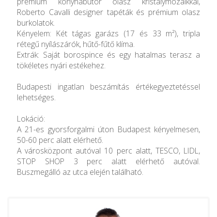
prémium konyhabútor olasz kristálymozaikkal,
Roberto Cavalli designer tapéták és prémium olasz
burkolatok.
Kényelem: Két tágas garázs (17 és 33 m²), tripla
rétegű nyílászárók, hűtő-fűtő klíma.
Extrák: Saját borospince és egy hatalmas terasz a
tökéletes nyári estékehez.
Budapesti ingatlan beszámítás értékegyeztetéssel
lehetséges.
​Lokáció:
A 21-es gyorsforgalmi úton Budapest kényelmesen,
50-60 perc alatt elérhető.
A városközpont autóval 10 perc alatt, TESCO, LIDL,
STOP SHOP 3 perc alatt elérhető autóval.
Buszmegálló az utca elején található.