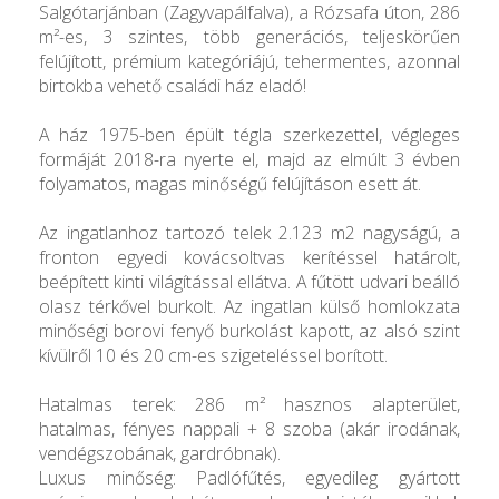
Salgótarjánban (Zagyvapálfalva), a Rózsafa úton, 286
m²-es, 3 szintes, több generációs, teljeskörűen
felújított, prémium kategóriájú, tehermentes, azonnal
birtokba vehető családi ház eladó!
A ház 1975-ben épült tégla szerkezettel, végleges
formáját 2018-ra nyerte el, majd az elmúlt 3 évben
folyamatos, magas minőségű felújításon esett át.
Az ingatlanhoz tartozó telek 2.123 m2 nagyságú, a
fronton egyedi kovácsoltvas kerítéssel határolt,
beépített kinti világítással ellátva. A fűtött udvari beálló
olasz térkővel burkolt. Az ingatlan külső homlokzata
minőségi borovi fenyő burkolást kapott, az alsó szint
kívülről 10 és 20 cm-es szigeteléssel borított.
Hatalmas terek: 286 m² hasznos alapterület,
hatalmas, fényes nappali + 8 szoba (akár irodának,
vendégszobának, gardróbnak).
Luxus minőség: Padlófűtés, egyedileg gyártott