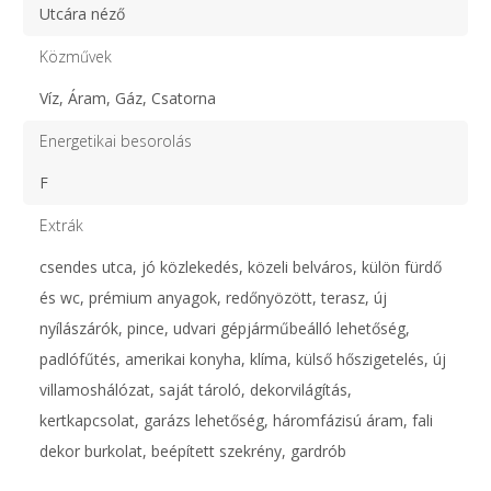
Utcára néző
Közművek
Víz, Áram, Gáz, Csatorna
Energetikai besorolás
F
Extrák
csendes utca, jó közlekedés, közeli belváros, külön fürdő
és wc, prémium anyagok, redőnyözött, terasz, új
nyílászárók, pince, udvari gépjárműbeálló lehetőség,
padlófűtés, amerikai konyha, klíma, külső hőszigetelés, új
villamoshálózat, saját tároló, dekorvilágítás,
kertkapcsolat, garázs lehetőség, háromfázisú áram, fali
dekor burkolat, beépített szekrény, gardrób