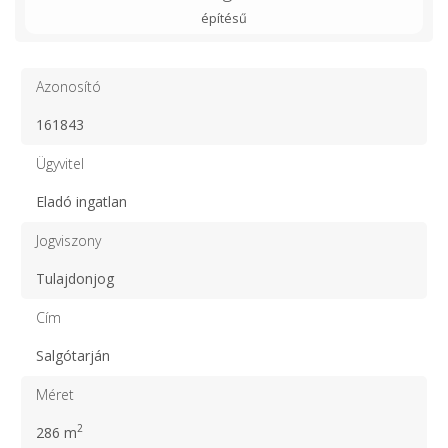
építésű
Azonosító
161843
Ügyvitel
Eladó ingatlan
Jogviszony
Tulajdonjog
Cím
Salgótarján
Méret
2
286 m