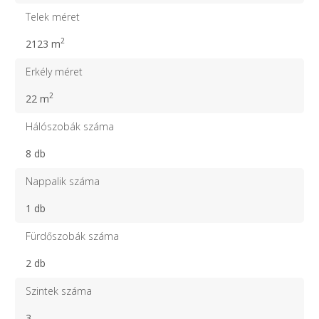
Telek méret
2
2123 m
Erkély méret
2
22 m
Hálószobák száma
8 db
Nappalik száma
1 db
Fürdőszobák száma
2 db
Szintek száma
3