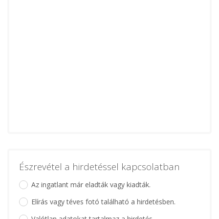
Észrevétel a hirdetéssel kapcsolatban
Az ingatlant már eladták vagy kiadták.
Elírás vagy téves fotó található a hirdetésben.
Valótlan adatokat tartalmaz a hirdetés.