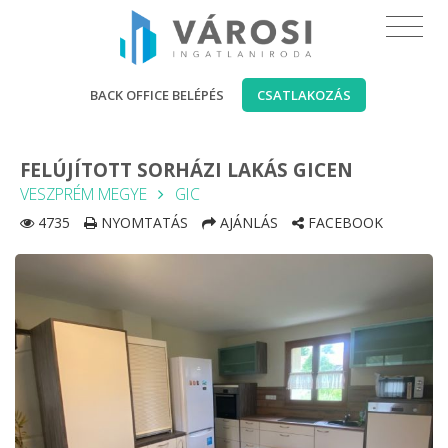
BACK OFFICE BELÉPÉS
CSATLAKOZÁS
FELÚJÍTOTT SORHÁZI LAKÁS GICEN
VESZPRÉM MEGYE
GIC
4735
NYOMTATÁS
AJÁNLÁS
FACEBOOK