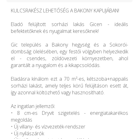
KULCSRAKÉSZ LEHETŐSÉG A BAKONY KAPUJÁBAN!
Eladó felújított sorházi lakás Gicen - ideális
befektetőknek és nyugalmat keresőknek!
Gic település a Bakony hegység és a Sokorói-
dombság ölelésében, egy festői völgyben helyezkedik
el - csendes, zöldövezeti környezetben, ahol
garantált a nyugalom és a kikapcsolódás.
Eladásra kínálom ezt a 70 m²-es, kétszoba+nappalis
sorházi lakást, amely teljes körű felújításon esett át,
így azonnal költözhető vagy hasznosítható.
Az ingatlan jellemzői:
• 8 cm-es Dryvit szigetelés - energiatakarékos
megoldás
• Új villany- és vízvezeték-rendszer
• Új nyílászárók