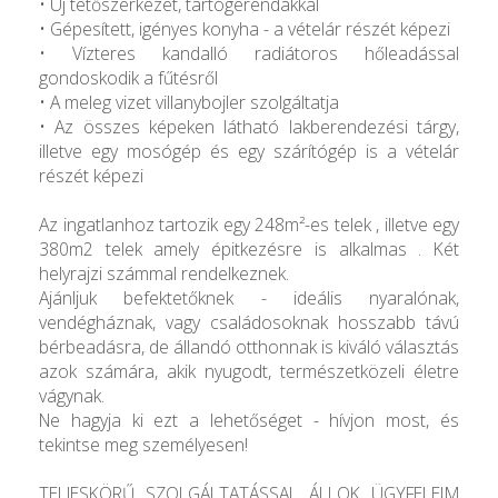
• Új tetőszerkezet, tartógerendákkal
• Gépesített, igényes konyha - a vételár részét képezi
• Vízteres kandalló radiátoros hőleadással
gondoskodik a fűtésről
• A meleg vizet villanybojler szolgáltatja
• Az összes képeken látható lakberendezési tárgy,
illetve egy mosógép és egy szárítógép is a vételár
részét képezi
Az ingatlanhoz tartozik egy 248m²-es telek , illetve egy
380m2 telek amely épitkezésre is alkalmas . Két
helyrajzi számmal rendelkeznek.
Ajánljuk befektetőknek - ideális nyaralónak,
vendégháznak, vagy családosoknak hosszabb távú
bérbeadásra, de állandó otthonnak is kiváló választás
azok számára, akik nyugodt, természetközeli életre
vágynak.
Ne hagyja ki ezt a lehetőséget - hívjon most, és
tekintse meg személyesen!
TELJESKÖRŰ SZOLGÁLTATÁSSAL ÁLLOK ÜGYFELEIM