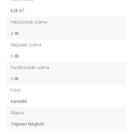
2
628 m
Hálószobák száma
2 db
Nappalik száma
1 db
Fürdőszobák száma
1 db
Fűtés
Kandalló
Állapot
Teljesen felújított