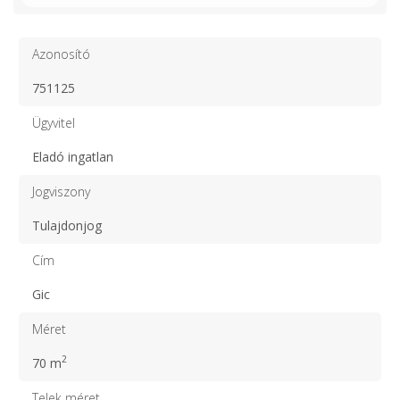
Azonosító
751125
Ügyvitel
Eladó ingatlan
Jogviszony
Tulajdonjog
Cím
Gic
Méret
2
70 m
Telek méret