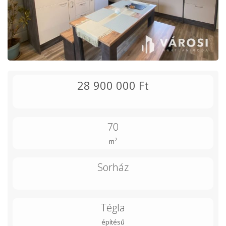
28 900 000 Ft
70
2
m
Sorház
Tégla
építésű