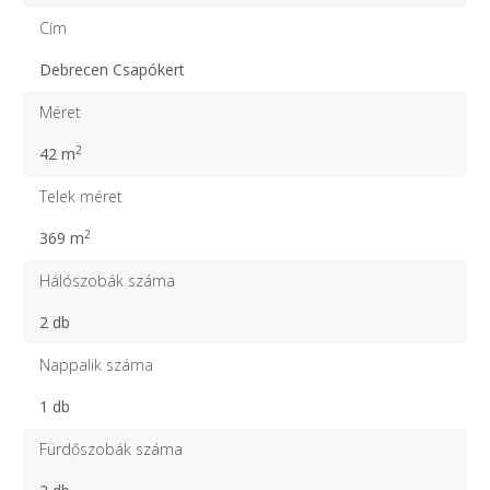
Cím
Debrecen Csapókert
Méret
2
42 m
Telek méret
2
369 m
Hálószobák száma
2 db
Nappalik száma
1 db
Fürdőszobák száma