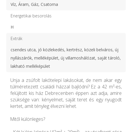
Víz, Áram, Gáz, Csatorna
Energetikai besorolás
H
Extrák
csendes utca, jó közlekedés, kertrész, közeli belváros, új
nyílászárók, melléképület, új villamoshálózat, saját tároló,
lakható melléképület
Unja a zsúfolt lakótelepi lakásokat, de nem akar egy
túlméretezett családi házzal bajlódni? Ez a 42 m²-es,
felújított kis ház Debrecenben éppen azt adja, amire
szüksége van: kényelmet, saját teret és egy nyugodt
kertet, amit tényleg élvezni lehet.
Mitől különleges?