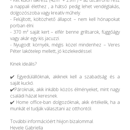
- Két külön lakrész (42m² + 29m²) – az utcafronti rész
a nappali élethez , a hátsó pedig lehet vendéglakás,
dolgozószoba vagy kreatív műhely.
- Felújított, költözhető állapot – nem kell hónapokat
porban élni.
- 370 m² saját kert – elfér benne grillsarok, függőágy
vagy akár egy kis jacuzzi.
- Nyugodt környék, mégis közel mindenhez – Veres
Péter lakótelep mellett, jó közlekedéssel.
Kinek ideális?
✔️ Egyedülállóknak, akiknek kell a szabadság és a
saját kuckó.
✔️Pároknak, akik inkább közös élményeket, mint nagy
családi házat keresnek.
✔️ Home office-ban dolgozóknak, akik értékelik, ha a
munkát el tudják választani az otthontól.
További információért hívjon bizalommal.
Hevele Gabriella