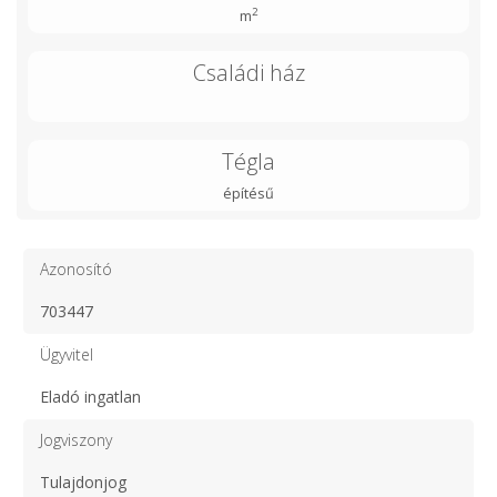
2
m
Családi ház
Tégla
építésű
Azonosító
703447
Ügyvitel
Eladó ingatlan
Jogviszony
Tulajdonjog