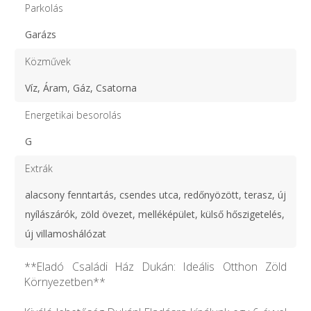
Parkolás
Garázs
Közművek
Víz, Áram, Gáz, Csatorna
Energetikai besorolás
G
Extrák
alacsony fenntartás, csendes utca, redőnyözött, terasz, új
nyílászárók, zöld övezet, melléképület, külső hőszigetelés,
új villamoshálózat
**Eladó Családi Ház Dukán: Ideális Otthon Zöld
Környezetben**