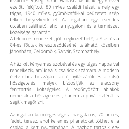
Kiváló lehetőség Dukán! Eladásra kínálunk egy 6 évvel
ezelőtt felújított, 89 m²-es családi házat, amely egy
tágas, 1940 m²-es, gyümölcsfákkal beültetett szép
telken helyezkedik el. Az ingatlan egy csendes
utcában található, ahol a nyugalom és a természet
közelsége garantált.
A település rendezett, jól megközelíthető, a 8-as és a
84-es főutak kereszteződésénél található, közelben
Jánosháza, Celldömölk, Sárvár, Szombathely.
A ház két kényelmes szobával és egy tágas nappalival
rendelkezik, ami ideális családok számára. A modern
életvitelhez hozzájárul az új nyílászárók és a külső
hőszigetelés, melyek biztosítják az alacsony
fenntartási költségeket. A redőnyözött ablakok
nemcsak a hőszigetelést, hanem a privát szférát is
segítik megőrizni.
Az ingatlan különlegessége a hangulatos, 70 nm-es,
fedett terasz, ahol kellemes pillanatokat tölthet el a
család a kert nyugalmában. A házhoz tartozik egy