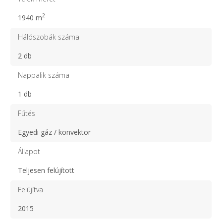
2
1940 m
Hálószobák száma
2 db
Nappalik száma
1 db
Fűtés
Egyedi gáz / konvektor
Állapot
Teljesen felújított
Felújítva
2015