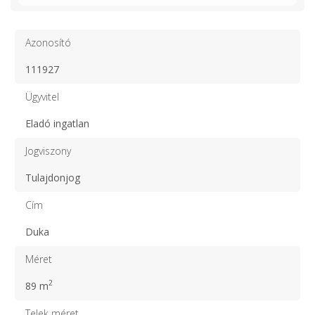
Azonosító
111927
Ügyvitel
Eladó ingatlan
Jogviszony
Tulajdonjog
Cím
Duka
Méret
2
89 m
Telek méret