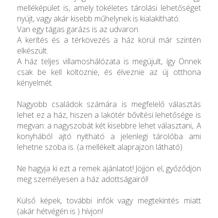
melléképület is, amely tökéletes tárolási lehetőséget
nyújt, vagy akár kisebb műhelynek is kialakítható.
Van egy tágas garázs is az udvaron.
A kerítés és a térkövezés a ház körül már szintén
elkészült.
A ház teljes villamoshálózata is megújult, így Önnek
csak be kell költöznie, és élveznie az új otthona
kényelmét.
Nagyobb családok számára is megfelelő választás
lehet ez a ház, hiszen a lakótér bővítési lehetősége is
megvan: a nagyszobát két kisebbre lehet választani,. A
konyhából ajtó nyitható a jelenlegi tárolóba ami
lehetne szoba is. (a mellékelt alaprajzon látható)
Ne hagyja ki ezt a remek ajánlatot! Jöjjön el, győződjön
meg személyesen a ház adottságairól!
Külső képek, további infók vagy megtekintés miatt
(akár hétvégén is ) hívjon!