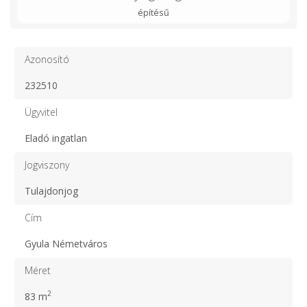
építésű
Azonosító
232510
Ügyvitel
Eladó ingatlan
Jogviszony
Tulajdonjog
Cím
Gyula Németváros
Méret
2
83 m