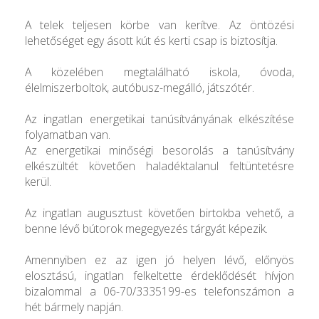
A telek teljesen körbe van kerítve. Az öntözési
lehetőséget egy ásott kút és kerti csap is biztosítja.
A közelében megtalálható iskola, óvoda,
élelmiszerboltok, autóbusz-megálló, játszótér.
Az ingatlan energetikai tanúsítványának elkészítése
folyamatban van.
Az energetikai minőségi besorolás a tanúsítvány
elkészültét követően haladéktalanul feltüntetésre
kerül.
Az ingatlan augusztust követően birtokba vehető, a
benne lévő bútorok megegyezés tárgyát képezik.
Amennyiben ez az igen jó helyen lévő, előnyös
elosztású, ingatlan felkeltette érdeklődését hívjon
bizalommal a 06-70/3335199-es telefonszámon a
hét bármely napján.