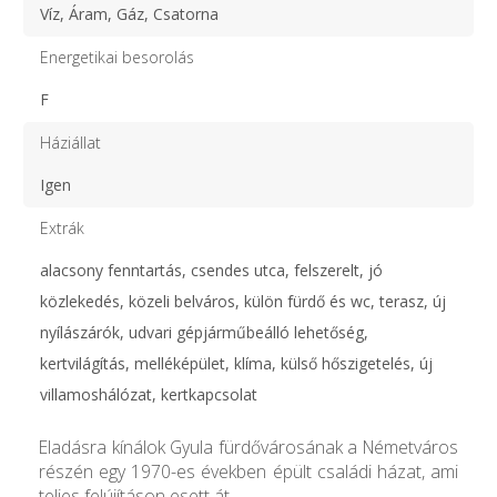
Víz, Áram, Gáz, Csatorna
Energetikai besorolás
F
Háziállat
Igen
Extrák
alacsony fenntartás, csendes utca, felszerelt, jó
közlekedés, közeli belváros, külön fürdő és wc, terasz, új
nyílászárók, udvari gépjárműbeálló lehetőség,
kertvilágítás, melléképület, klíma, külső hőszigetelés, új
villamoshálózat, kertkapcsolat
Eladásra kínálok Gyula fürdővárosának a Németváros
részén egy 1970-es években épült családi házat, ami
teljes felújításon esett át.