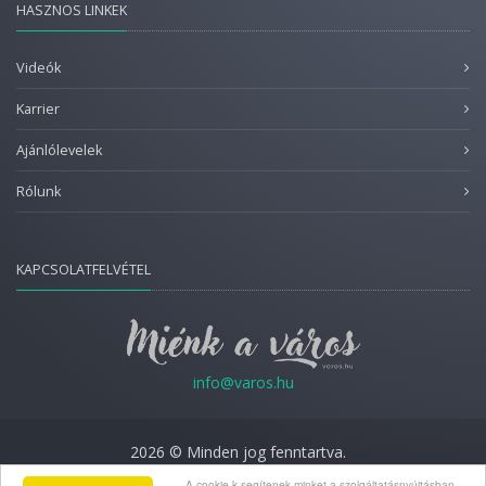
HASZNOS LINKEK
Videók
Karrier
Ajánlólevelek
Rólunk
KAPCSOLATFELVÉTEL
info@varos.hu
2026 © Minden jog fenntartva.
A cookie-k segítenek minket a szolgáltatásnyújtásban.