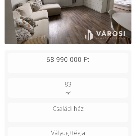
68 990 000 Ft
83
2
m
Családi ház
Vályog+tégla