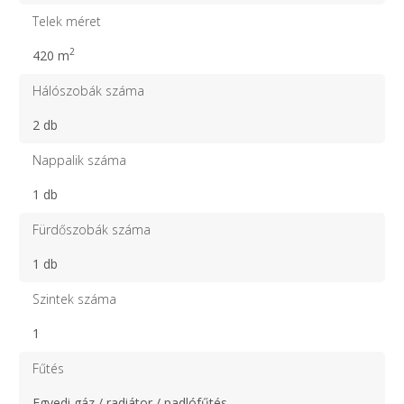
Telek méret
2
420 m
Hálószobák száma
2 db
Nappalik száma
1 db
Fürdőszobák száma
1 db
Szintek száma
1
Fűtés
Egyedi gáz / radiátor / padlófűtés