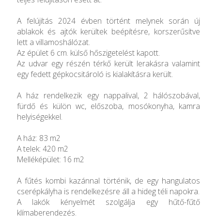
A felújítás 2024 évben történt melynek során új
ablakok és ajtók kerültek beépítésre, korszerűsítve
lett a villamoshálózat.
Az épület 6 cm. külső hőszigetelést kapott.
Az udvar egy részén térkő került lerakásra valamint
egy fedett gépkocsitároló is kialakításra került.
A ház rendelkezik egy nappalival, 2 hálószobával,
fürdő és külön wc, előszoba, mosókonyha, kamra
helyiségekkel.
A ház: 83 m2
A telek: 420 m2
Melléképület: 16 m2
A fűtés kombi kazánnal történik, de egy hangulatos
cserépkályha is rendelkezésre áll a hideg téli napokra.
A lakók kényelmét szolgálja egy hűtő-fűtő
klímaberendezés.