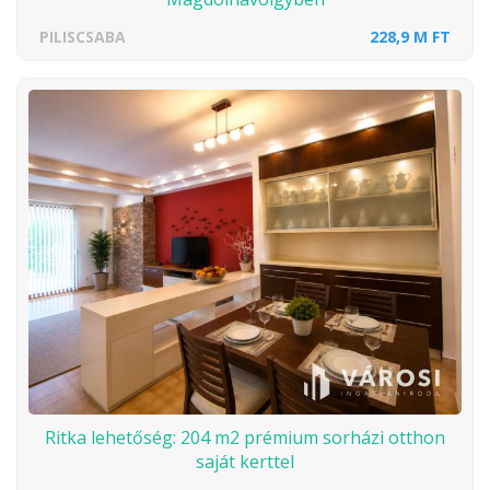
PILISCSABA
228,9 M FT
Ritka lehetőség: 204 m2 prémium sorházi otthon
saját kerttel