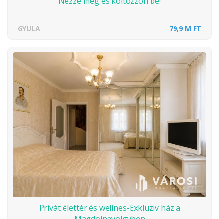
Nézze meg és költözzön be!
GYULA
79,9 M FT
Privát élettér és wellnes-Exkluziv ház a
Magdolnavölgyben