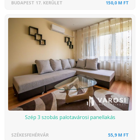
BUDAPEST 17. KERÜLET
150,0 M FT
Szép 3 szobás palotavárosi panellakás
SZÉKESFEHÉRVÁR
55,9 M FT