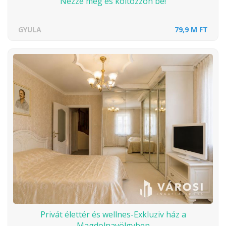
Nézze meg és költözzön be!
GYULA
79,9 M FT
Privát élettér és wellnes-Exkluziv ház a
Magdolnavölgyben