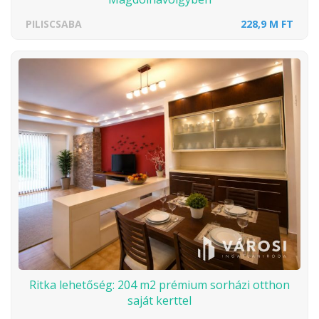
PILISCSABA
228,9 M FT
Ritka lehetőség: 204 m2 prémium sorházi otthon
saját kerttel