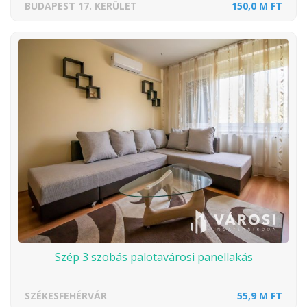
BUDAPEST 17. KERÜLET
150,0 M FT
Szép 3 szobás palotavárosi panellakás
SZÉKESFEHÉRVÁR
55,9 M FT