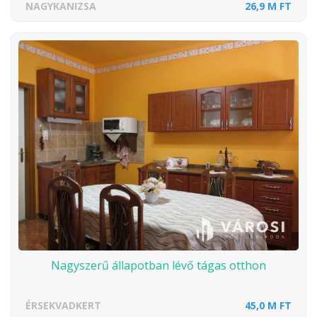
NAGYKANIZSA
26,9 M FT
Nagyszerű állapotban lévő tágas otthon
ÉRSEKVADKERT
45,0 M FT