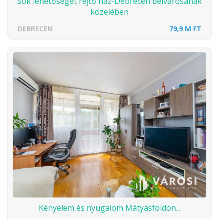
Sok lehetőséget rejtő ház-Debrecen belvárosának
közelében
DEBRECEN
79,9 M FT
Kényelem és nyugalom Mátyásföldön...