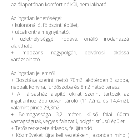
az állapotában komfort nélküli, nem lakható.
Az ingatlan lehetőségei:
+ különönálló, földszinti épület,
+ utcafrontra megnyitható,
+ üzlethelyiséggé, irodává, önálló irodaházzá
alakítható,
+ impozáns nagypolgári, belvárosi lakássá
varázsolható.
Az ingatlan jellemzői:
+ Elosztása szerint: nettó 70m2 lakótérben 3 szoba,
nappali, konyha, fürdőszoba és 8m2 hátsó terasz.
+ A Társasház alapító okirat szerint tartozik az
ingatlanhoz 2db udvari tároló (11,72m2 és 14,4m2),
valamint pince 29,3m2.
+ Belmagassága 3,2 méter, külső falai 60cm
vastagságúak, vegyes falazatú, polgári stílusú épület.
+ Tetőszerkezete átlagos, felújítandó.
+ Közműveket újra kell vezetékelni, azonban mind (