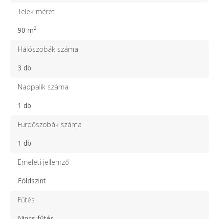
Telek méret
2
90 m
Hálószobák száma
3 db
Nappalik száma
1 db
Fürdőszobák száma
1 db
Emeleti jellemző
Földszint
Fűtés
Nincs fűtés