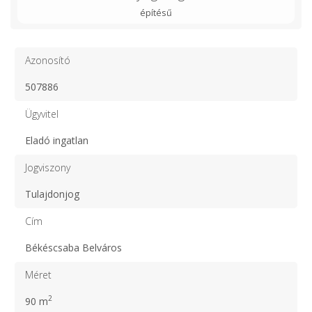
építésű
Azonosító
507886
Ügyvitel
Eladó ingatlan
Jogviszony
Tulajdonjog
Cím
Békéscsaba Belváros
Méret
2
90 m