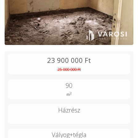
23 900 000 Ft
25 000 000 Ft
90
2
m
Házrész
Vályog+tégla