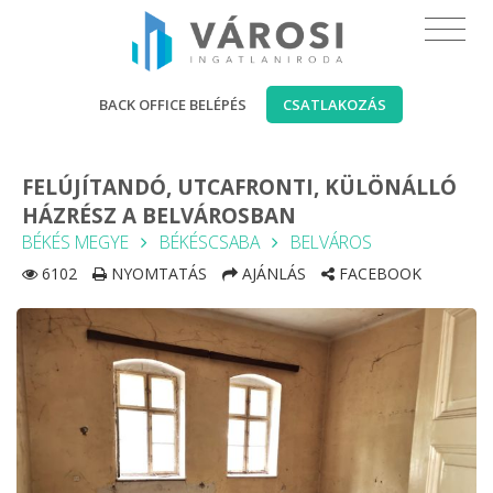
BACK OFFICE BELÉPÉS
CSATLAKOZÁS
FELÚJÍTANDÓ, UTCAFRONTI, KÜLÖNÁLLÓ
HÁZRÉSZ A BELVÁROSBAN
BÉKÉS MEGYE
BÉKÉSCSABA
BELVÁROS
6102
NYOMTATÁS
AJÁNLÁS
FACEBOOK