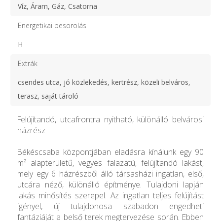
Víz, Áram, Gáz, Csatorna
Energetikai besorolás
H
Extrák
csendes utca, jó közlekedés, kertrész, közeli belváros,
terasz, saját tároló
Felújítandó, utcafrontra nyitható, különálló belvárosi
házrész
Békéscsaba központjában eladásra kínálunk egy 90
m² alapterületű, vegyes falazatú, felújítandó lakást,
mely egy 6 házrészből álló társasházi ingatlan, első,
utcára néző, különálló építménye. Tulajdoni lapján
lakás minősítés szerepel. Az ingatlan teljes felújítást
igényel, új tulajdonosa szabadon engedheti
fantáziáját a belső terek megtervezése során. Ebben