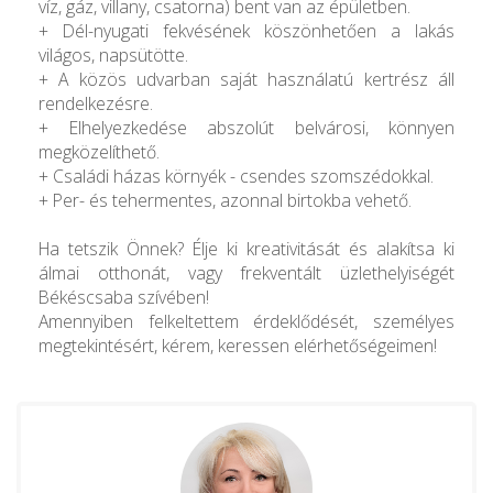
víz, gáz, villany, csatorna) bent van az épületben.
+ Dél-nyugati fekvésének köszönhetően a lakás
világos, napsütötte.
+ A közös udvarban saját használatú kertrész áll
rendelkezésre.
+ Elhelyezkedése abszolút belvárosi, könnyen
megközelíthető.
+ Családi házas környék - csendes szomszédokkal.
+ Per- és tehermentes, azonnal birtokba vehető.
Ha tetszik Önnek? Élje ki kreativitását és alakítsa ki
álmai otthonát, vagy frekventált üzlethelyiségét
Békéscsaba szívében!
Amennyiben felkeltettem érdeklődését, személyes
megtekintésért, kérem, keressen elérhetőségeimen!