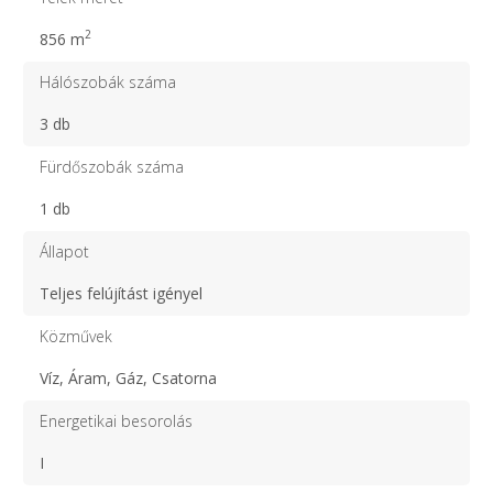
2
856 m
Hálószobák száma
3 db
Fürdőszobák száma
1 db
Állapot
Teljes felújítást igényel
Közművek
Víz, Áram, Gáz, Csatorna
Energetikai besorolás
I