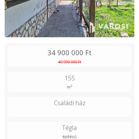
34 900 000 Ft
40 990 000 Ft
155
2
m
Családi ház
Tégla
építésű