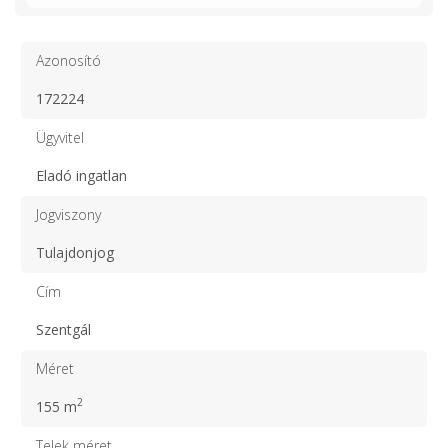
Azonosító
172224
Ügyvitel
Eladó ingatlan
Jogviszony
Tulajdonjog
Cím
Szentgál
Méret
2
155 m
Telek méret