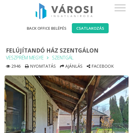
BACK OFFICE BELÉPÉS
CSATLAKOZÁS
FELÚJÍTANDÓ HÁZ SZENTGÁLON
VESZPRÉM MEGYE
SZENTGÁL
2946
NYOMTATÁS
AJÁNLÁS
FACEBOOK