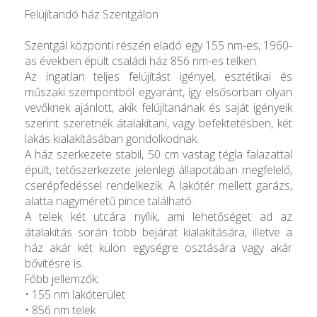
Felújítandó ház Szentgálon
Szentgál központi részén eladó egy 155 nm-es, 1960-
as években épült családi ház 856 nm-es telken.
Az ingatlan teljes felújítást igényel, esztétikai és
műszaki szempontból egyaránt, így elsősorban olyan
vevőknek ajánlott, akik felújítanának és saját igényeik
szerint szeretnék átalakítani, vagy befektetésben, két
lakás kialakításában gondolkodnak.
A ház szerkezete stabil, 50 cm vastag tégla falazattal
épült, tetőszerkezete jelenlegi állapotában megfelelő,
cserépfedéssel rendelkezik. A lakótér mellett garázs,
alatta nagyméretű pince található.
A telek két utcára nyílik, ami lehetőséget ad az
átalakítás során több bejárat kialakítására, illetve a
ház akár két külön egységre osztására vagy akár
bővítésre is.
Főbb jellemzők:
• 155 nm lakóterület
• 856 nm telek