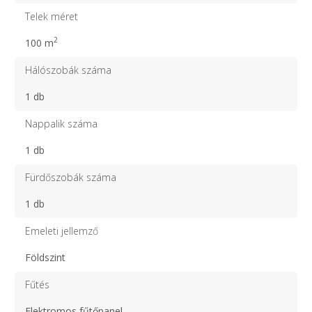
Telek méret
2
100 m
Hálószobák száma
1 db
Nappalik száma
1 db
Fürdőszobák száma
1 db
Emeleti jellemző
Földszint
Fűtés
Elektromos fűtőpanel