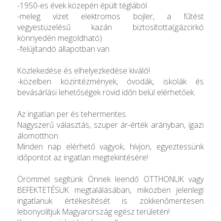
-1950-es évek közepén épült téglából
-meleg vizet elektromos bojler, a fűtést
vegyestüzelésű kazán biztosította(gázcirkó
könnyedén megoldható)
-felújítandó állapotban van
Közlekedése és elhelyezkedése kiváló!
-közelben közintézmények, óvodák, iskolák és
bevásárlási lehetőségek rövid időn belül elérhetőek.
Az ingatlan per és tehermentes.
Nagyszerű választás, szuper ár-érték arányban, igazi
álomotthon.
Minden nap elérhető vagyok, hívjon, egyeztessünk
időpontot az ingatlan megtekintésére!
Örömmel segítünk Önnek leendő OTTHONUK vagy
BEFEKTETÉSÜK megtalálásában, miközben jelenlegi
ingatlanuk értékesítését is zökkenőmentesen
lebonyolítjuk Magyarország egész területén!