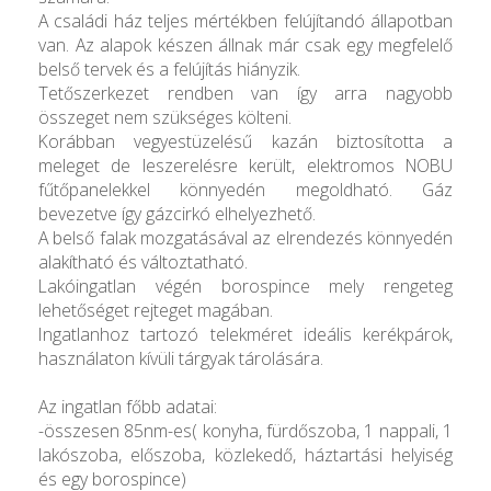
A családi ház teljes mértékben felújítandó állapotban
van. Az alapok készen állnak már csak egy megfelelő
belső tervek és a felújítás hiányzik.
Tetőszerkezet rendben van így arra nagyobb
összeget nem szükséges költeni.
Korábban vegyestüzelésű kazán biztosította a
meleget de leszerelésre került, elektromos NOBU
fűtőpanelekkel könnyedén megoldható. Gáz
bevezetve így gázcirkó elhelyezhető.
A belső falak mozgatásával az elrendezés könnyedén
alakítható és változtatható.
Lakóingatlan végén borospince mely rengeteg
lehetőséget rejteget magában.
Ingatlanhoz tartozó telekméret ideális kerékpárok,
használaton kívüli tárgyak tárolására.
Az ingatlan főbb adatai:
-összesen 85nm-es( konyha, fürdőszoba, 1 nappali, 1
lakószoba, előszoba, közlekedő, háztartási helyiség
és egy borospince)