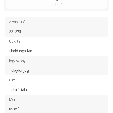
építésű
Azonosító
221275
Ügyvitel
Eladó ingatlan
Jogviszony
Tulajdonjog
Cím
Tahitótfalu
Méret
2
85 m