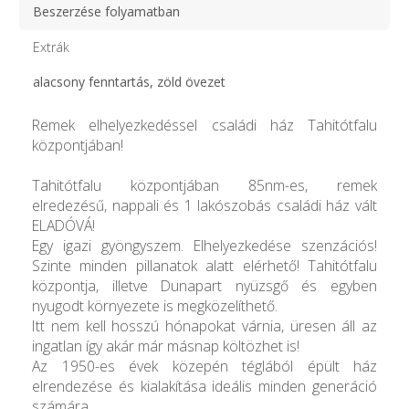
Beszerzése folyamatban
Extrák
alacsony fenntartás, zöld övezet
Remek elhelyezkedéssel családi ház Tahitótfalu
központjában!
Tahitótfalu központjában 85nm-es, remek
elredezésű, nappali és 1 lakószobás családi ház vált
ELADÓVÁ!
Egy igazi gyöngyszem. Elhelyezkedése szenzációs!
Szinte minden pillanatok alatt elérhető! Tahitótfalu
központja, illetve Dunapart nyüzsgő és egyben
nyugodt környezete is megközelíthető.
Itt nem kell hosszú hónapokat várnia, üresen áll az
ingatlan így akár már másnap költözhet is!
Az 1950-es évek közepén téglából épült ház
elrendezése és kialakítása ideális minden generáció
számára.