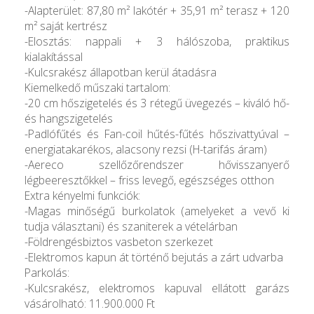
-Alapterület: 87,80 m² lakótér + 35,91 m² terasz + 120
m² saját kertrész
-Elosztás: nappali + 3 hálószoba, praktikus
kialakítással
-Kulcsrakész állapotban kerül átadásra
Kiemelkedő műszaki tartalom:
-20 cm hőszigetelés és 3 rétegű üvegezés – kiváló hő-
és hangszigetelés
-Padlófűtés és Fan-coil hűtés-fűtés hőszivattyúval –
energiatakarékos, alacsony rezsi (H-tarifás áram)
-Aereco szellőzőrendszer hővisszanyerő
légbeeresztőkkel – friss levegő, egészséges otthon
Extra kényelmi funkciók:
-Magas minőségű burkolatok (amelyeket a vevő ki
tudja választani) és szaniterek a vételárban
-Földrengésbiztos vasbeton szerkezet
-Elektromos kapun át történő bejutás a zárt udvarba
Parkolás:
-Kulcsrakész, elektromos kapuval ellátott garázs
vásárolható: 11.900.000 Ft