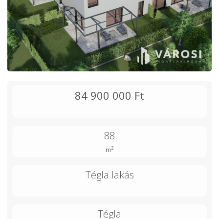
84 900 000 Ft
88
2
m
Tégla lakás
Tégla