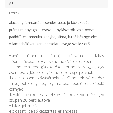
A+
Extrák
alacsony fenntartás, csendes utca, jó közlekedés,
prémium anyagok, terasz, új nyílászárók, zöld övezet,
padlófűtés, amerikai konyha, klíma, külső hőszigetelés, új
villamoshálózat, kertkapcsolat, levegő szellőztető
Eladó újonnan épülő kétszintes lakás
Hódmezővásárhely Új-Kishomok Városrészben!
Ha modern, energiatakarékos otthonra vágysz, egy
csendes, fejlődő környéken, ne keresgélj tovább!
-Lokáció:Hódmezővásárhely, Új-Kishomok városrész
– nyugodt környezet, folyamatosan épülő- és szépülő
környék
-Kiváló közlekedés: a 47-es út közelében, Szeged
csupán 20 perc autóval
A lakás jellemzői:
-Földszinti, belső kétszintes elrendezés