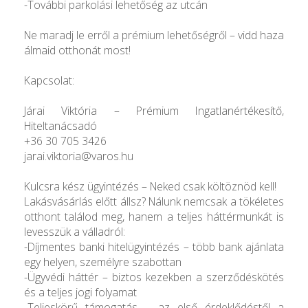
-További parkolási lehetőség az utcán
Ne maradj le erről a prémium lehetőségről – vidd haza
álmaid otthonát most!
Kapcsolat:
Járai Viktória – Prémium Ingatlanértékesítő,
Hiteltanácsadó
+36 30 705 3426
jarai.viktoria@varos.hu
Kulcsra kész ügyintézés – Neked csak költöznöd kell!
Lakásvásárlás előtt állsz? Nálunk nemcsak a tökéletes
otthont találod meg, hanem a teljes háttérmunkát is
levesszük a válladról:
-Díjmentes banki hitelügyintézés – több bank ajánlata
egy helyen, személyre szabottan
-Ügyvédi háttér – biztos kezekben a szerződéskötés
és a teljes jogi folyamat
-Teljeskörű támogatás – az első érdeklődéstől a