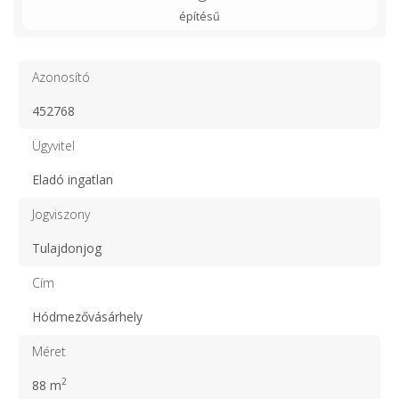
építésű
Azonosító
452768
Ügyvitel
Eladó ingatlan
Jogviszony
Tulajdonjog
Cím
Hódmezővásárhely
Méret
2
88 m