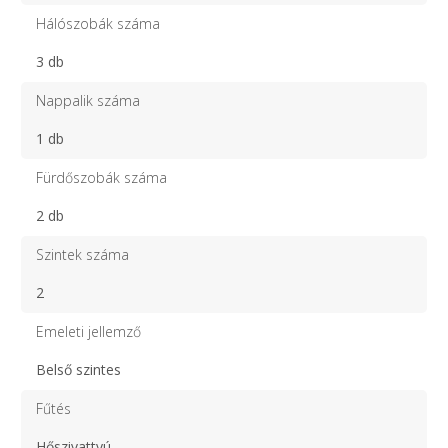
Hálószobák száma
3 db
Nappalik száma
1 db
Fürdőszobák száma
2 db
Szintek száma
2
Emeleti jellemző
Belső szintes
Fűtés
Hőszivattyú