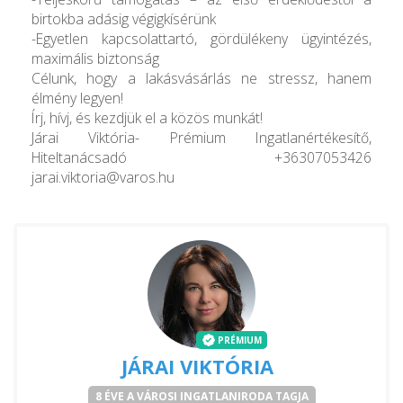
birtokba adásig végigkísérünk
-Egyetlen kapcsolattartó, gördülékeny ügyintézés,
maximális biztonság
Célunk, hogy a lakásvásárlás ne stressz, hanem
élmény legyen!
Írj, hívj, és kezdjük el a közös munkát!
Járai Viktória- Prémium Ingatlanértékesítő,
Hiteltanácsadó +36307053426
jarai.viktoria@varos.hu
PRÉMIUM
JÁRAI VIKTÓRIA
8 ÉVE A VÁROSI INGATLANIRODA TAGJA