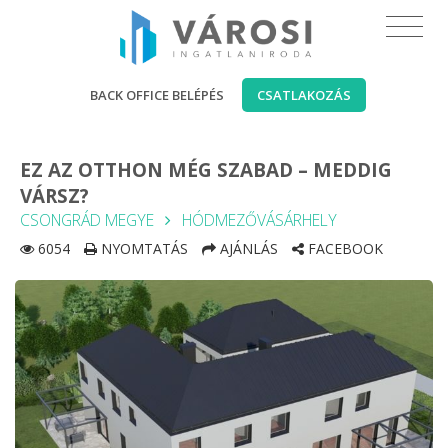
BACK OFFICE BELÉPÉS
CSATLAKOZÁS
EZ AZ OTTHON MÉG SZABAD – MEDDIG
VÁRSZ?
CSONGRÁD MEGYE
HÓDMEZŐVÁSÁRHELY
6054
NYOMTATÁS
AJÁNLÁS
FACEBOOK