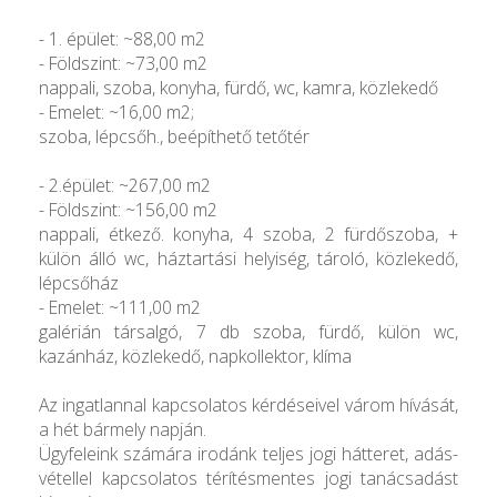
- 1. épület: ~88,00 m2
- Földszint: ~73,00 m2
nappali, szoba, konyha, fürdő, wc, kamra, közlekedő
- Emelet: ~16,00 m2;
szoba, lépcsőh., beépíthető tetőtér
- 2.épület: ~267,00 m2
- Földszint: ~156,00 m2
nappali, étkező. konyha, 4 szoba, 2 fürdőszoba, +
külön álló wc, háztartási helyiség, tároló, közlekedő,
lépcsőház
- Emelet: ~111,00 m2
galérián társalgó, 7 db szoba, fürdő, külön wc,
kazánház, közlekedő, napkollektor, klíma
Az ingatlannal kapcsolatos kérdéseivel várom hívását,
a hét bármely napján.
Ügyfeleink számára irodánk teljes jogi hátteret, adás-
vétellel kapcsolatos térítésmentes jogi tanácsadást