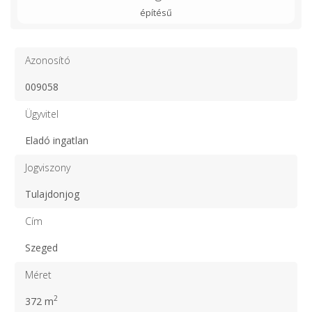
építésű
Azonosító
009058
Ügyvitel
Eladó ingatlan
Jogviszony
Tulajdonjog
Cím
Szeged
Méret
2
372 m