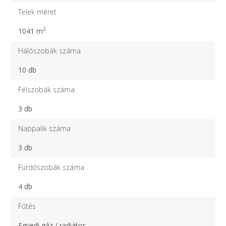
Telek méret
2
1041 m
Hálószobák száma
10 db
Félszobák száma
3 db
Nappalik száma
3 db
Fürdőszobák száma
4 db
Fűtés
Egyedi gáz / radiátor