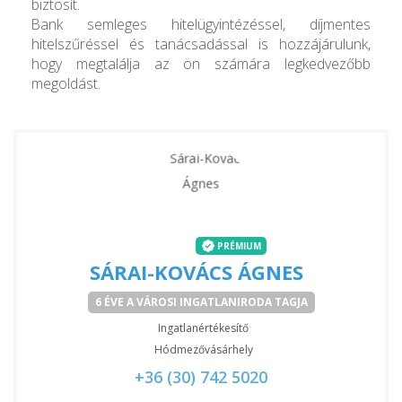
biztosít.
Bank semleges hitelügyintézéssel, díjmentes
hitelszűréssel és tanácsadással is hozzájárulunk,
hogy megtalálja az ön számára legkedvezőbb
megoldást.
PRÉMIUM
SÁRAI-KOVÁCS ÁGNES
6 ÉVE A VÁROSI INGATLANIRODA TAGJA
Ingatlanértékesítő
Hódmezővásárhely
+36 (30) 742 5020