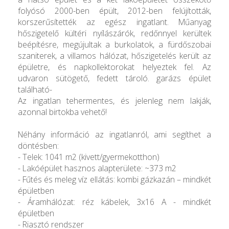
folyósó 2000-ben épült, 2012-ben felújították,
korszerűsítették az egész ingatlant. Műanyag
hőszigetelő kültéri nyílászárók, redőnnyel kerültek
beépítésre, megújultak a burkolatok, a fürdőszobai
szaniterek, a villamos hálózat, hőszigetelés került az
épületre, és napkollektorokat helyeztek fel. Az
udvaron sütögető, fedett tároló. garázs épület
található-
Az ingatlan tehermentes, és jelenleg nem lakják,
azonnal birtokba vehető!
Néhány információ az ingatlanról, ami segíthet a
döntésben:
- Telek: 1041 m2 (kivett/gyermekotthon)
- Lakóépület hasznos alapterülete: ~373 m2
- Fűtés és meleg víz ellátás: kombi gázkazán – mindkét
épületben
- Áramhálózat: réz kábelek, 3x16 A - mindkét
épületben
- Riasztó rendszer