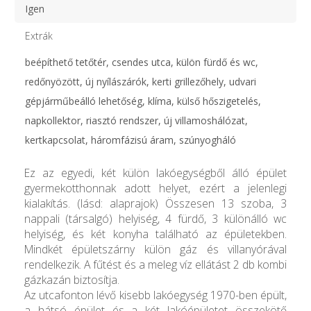
Igen
Extrák
beépíthető tetőtér, csendes utca, külön fürdő és wc,
redőnyözött, új nyílászárók, kerti grillezőhely, udvari
gépjárműbeálló lehetőség, klíma, külső hőszigetelés,
napkollektor, riasztó rendszer, új villamoshálózat,
kertkapcsolat, háromfázisú áram, szúnyogháló
Ez az egyedi, két külön lakóegységből álló épület
gyermekotthonnak adott helyet, ezért a jelenlegi
kialakítás. (lásd: alaprajok) Összesen 13 szoba, 3
nappali (társalgó) helyiség, 4 fürdő, 3 különálló wc
helyiség, és két konyha található az épületekben.
Mindkét épületszárny külön gáz és villanyórával
rendelkezik. A fűtést és a meleg víz ellátást 2 db kombi
gázkazán biztosítja.
Az utcafonton lévő kisebb lakóegység 1970-ben épült,
a hátsó épület és a két lakóépületet összekötő