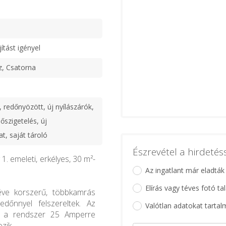
jítást igényel
z, Csatorna
 redőnyözött, új nyílászárók,
hőszigetelés, új
t, saját tároló
Észrevétel a hirdeté
. emeleti, erkélyes, 30 m²-
Az ingatlant már eladták
Elírás vagy téves fotó ta
 éve korszerű, többkamrás
dőnnyel felszereltek. Az
Valótlan adatokat tartal
t, a rendszer 25 Amperre
zik.