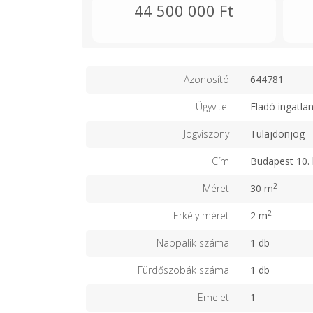
44 500 000 Ft
Azonosító
644781
Ügyvitel
Eladó ingatla
Jogviszony
Tulajdonjog
Cím
Budapest 10. 
2
Méret
30 m
2
Erkély méret
2 m
Nappalik száma
1 db
Fürdőszobák száma
1 db
Emelet
1