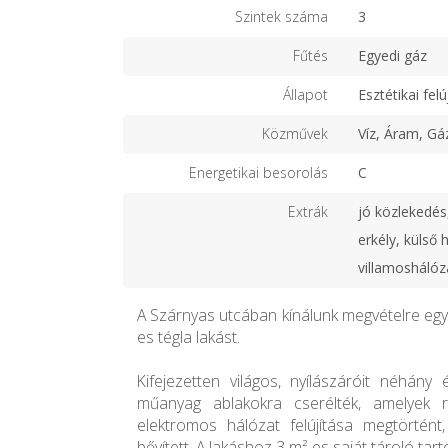
Szintek száma
3
Fűtés
Egyedi gáz
Állapot
Esztétikai felú
Közművek
Víz, Áram, Gá
Energetikai besorolás
C
Extrák
jó közlekedés,
erkély, külső 
villamoshálóza
A Szárnyas utcában kínálunk megvételre egy 1
es tégla lakást.
Kifejezetten világos, nyílászáróit néhány
műanyag ablakokra cserélték, amelyek re
elektromos hálózat felújítása megtörtén
bővített. A lakáshoz 3 m²-es saját tároló tarto