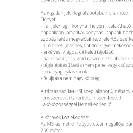
Az ingatlan jelenlegi állapotában is lakható.
Előnyei:
- a jelenlegi konyha helyén kialakíthat
nappaliban amerikai konyhás nappali hozha
szobás lakás megvalósítható jelentős szerke
- 1. emeleti (idősnek, fiatalnak, gyermekesne
- erkélyes, világos, délkeleti tájolású
- parkosított, fás, zöld részre néző ablakok é
- tégla építésű lakás (nem panel vagy csúszt
- műanyag nyílászárók
- felújítása nem nagy költség
A társasház kívülről szép állapotú, néhány
rendszeresen takarított, frissen festett.
Lakóközösséggel kiemelkedően jó.
A környék közlekedése:
Az M3-as metró Pöttyös utcai megállója pár 
250 méter.