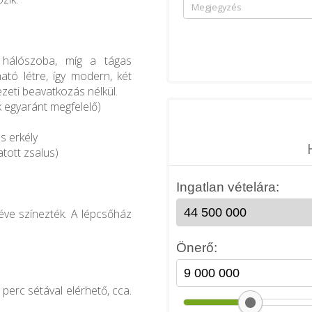
ó hálószoba, míg a tágas
tó létre, így modern, két
zeti beavatkozás nélkül.
k egyaránt megfelelő)
s erkély
atott zsalus)
 éve színezték. A lépcsőház
perc sétával elérhető, cca.