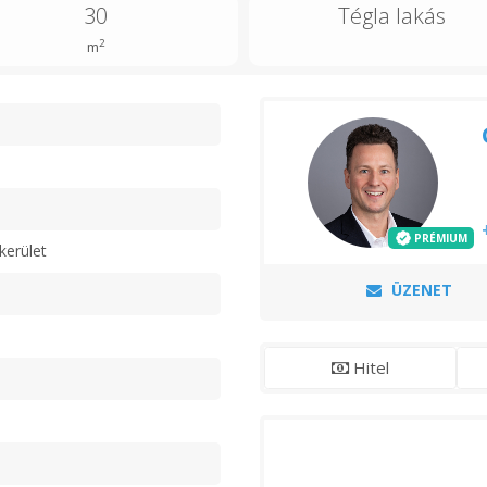
30
Tégla lakás
2
m
n
PRÉMIUM
kerület
ÜZENET
Hitel