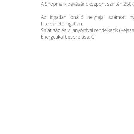
A Shopmark bevásárlóközpont szintén 250-
Az ingatlan önálló helyrajzi számon nyil
hitelezhető ingatlan.
Saját gáz és villanyórával rendelkezik (+éjsz
Energetikai besorolása: C