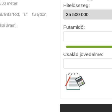
300 méter.
vántartott, 1/1 tulajdon,
akai áram).