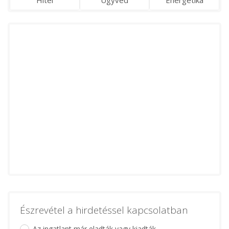
Észrevétel a hirdetéssel kapcsolatban
Az ingatlant már eladták vagy kiadták.