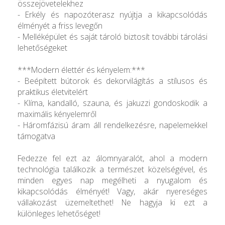
összejövetelekhez
- Erkély és napozóterasz nyújtja a kikapcsolódás
élményét a friss levegőn
- Melléképület és saját tároló biztosít további tárolási
lehetőségeket
***Modern élettér és kényelem:***
- Beépített bútorok és dekorvilágítás a stílusos és
praktikus életvitelért
- Klíma, kandalló, szauna, és jakuzzi gondoskodik a
maximális kényelemről
- Háromfázisú áram áll rendelkezésre, napelemekkel
támogatva
Fedezze fel ezt az álomnyaralót, ahol a modern
technológia találkozik a természet közelségével, és
minden egyes nap megélheti a nyugalom és
kikapcsolódás élményét! Vagy, akár nyereséges
vállakozást üzemeltethet! Ne hagyja ki ezt a
különleges lehetőséget!