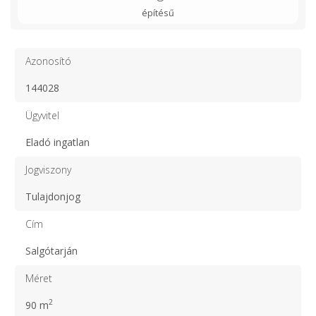
építésű
Azonosító
144028
Ügyvitel
Eladó ingatlan
Jogviszony
Tulajdonjog
Cím
Salgótarján
Méret
2
90 m