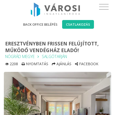
BACK OFFICE BELÉPÉS
CSATLAKOZÁS
ERESZTVÉNYBEN FRISSEN FELÚJÍTOTT,
MŰKÖDŐ VENDÉGHÁZ ELADÓ!
NÓGRÁD MEGYE
SALGÓTARJÁN
2208
NYOMTATÁS
AJÁNLÁS
FACEBOOK