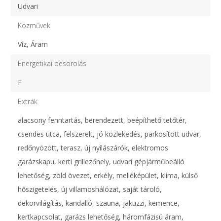
Udvari
Közművek
Víz, Áram
Energetikai besorolás
F
Extrák
alacsony fenntartás, berendezett, beépíthető tetőtér,
csendes utca, felszerelt, jó közlekedés, parkosított udvar,
redőnyözött, terasz, új nyílászárók, elektromos
garázskapu, kerti grillezőhely, udvari gépjárműbeálló
lehetőség, zöld övezet, erkély, melléképület, klíma, külső
hőszigetelés, új villamoshálózat, saját tároló,
dekorvilágítás, kandalló, szauna, jakuzzi, kemence,
kertkapcsolat, garázs lehetőség, háromfázisú áram,