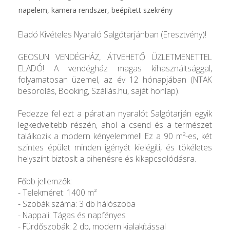
napelem, kamera rendszer, beépített szekrény
Eladó Kivételes Nyaraló Salgótarjánban (Eresztvény)!
GEOSUN VENDÉGHÁZ, ÁTVEHETŐ ÜZLETMENETTEL
ELADÓ! A vendégház magas kihasználtsággal,
folyamatosan üzemel, az év 12 hónapjában (NTAK
besorolás, Booking, Szállás.hu, saját honlap).
Fedezze fel ezt a páratlan nyaralót Salgótarján egyik
legkedveltebb részén, ahol a csend és a természet
találkozik a modern kényelemmel! Ez a 90 m²-es, két
szintes épület minden igényét kielégíti, és tökéletes
helyszínt biztosít a pihenésre és kikapcsolódásra.
Főbb jellemzők:
- Telekméret: 1400 m²
- Szobák száma: 3 db hálószoba
- Nappali: Tágas és napfényes
- Fürdőszobák: 2 db, modern kialakítással