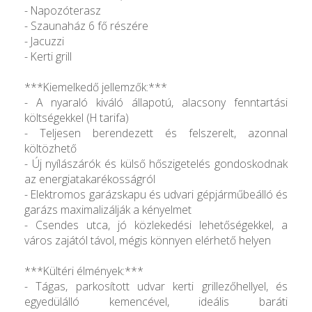
- Napozóterasz
- Szaunaház 6 fő részére
- Jacuzzi
- Kerti grill
***Kiemelkedő jellemzők:***
- A nyaraló kiváló állapotú, alacsony fenntartási
költségekkel (H tarifa)
- Teljesen berendezett és felszerelt, azonnal
költözhető
- Új nyílászárók és külső hőszigetelés gondoskodnak
az energiatakarékosságról
- Elektromos garázskapu és udvari gépjárműbeálló és
garázs maximalizálják a kényelmet
- Csendes utca, jó közlekedési lehetőségekkel, a
város zajától távol, mégis könnyen elérhető helyen
***Kültéri élmények:***
- Tágas, parkosított udvar kerti grillezőhellyel, és
egyedülálló kemencével, ideális baráti