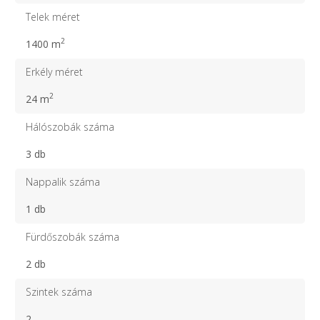
Telek méret
2
1400 m
Erkély méret
2
24 m
Hálószobák száma
3 db
Nappalik száma
1 db
Fürdőszobák száma
2 db
Szintek száma
2