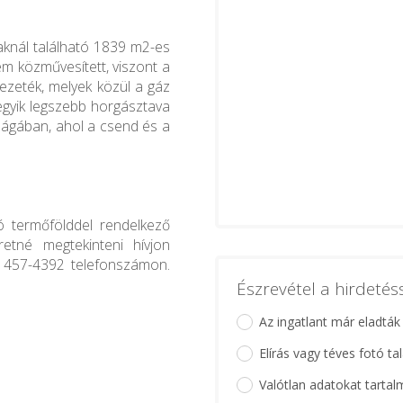
vaknál található 1839 m2-es
nem közművesített, viszont a
vezeték, melyek közül a gáz
 egyik legszebb horgásztava
ságában, ahol a csend és a
ó termőfölddel rendelkező
eretné megtekinteni hívjon
 457-4392 telefonszámon.
Észrevétel a hirdeté
Az ingatlant már eladták
Elírás vagy téves fotó ta
Valótlan adatokat tartal