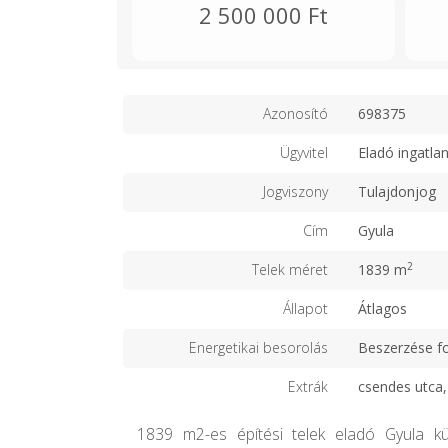
2 500 000 Ft
Azonosító
698375
Ügyvitel
Eladó ingatla
Jogviszony
Tulajdonjog
Cím
Gyula
2
Telek méret
1839 m
Állapot
Átlagos
Energetikai besorolás
Beszerzése f
Extrák
csendes utca,
1839 m2-es építési telek eladó Gyula kül