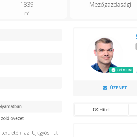
1839
Mezőgazdasági
2
m
n
PRÉMIUM
ÜZENET
olyamatban
Hitel
 zöld övezet
területén az Újkígyósi út