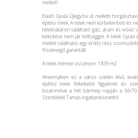
mellett!
Eladó Gyula Újkígyósi út melletti horgászta
építési telek. A telek nem körbekerített és 
telekhatáron található gáz, áram és ivóvíz 
bekötése nem jár költséggel. A telek Gyula
mellett található, egy erdős rész szomszéd
frisslevegő garantált.
A telek mérete összesen: 1839 m2.
Amennyiben ez a város szélén lévő, kivál
építési telek felkeltette figyelmét és sz
bizalommal a hét bármely napján a 06/70
Szentléleki Tamás ingatlanközvetítő.