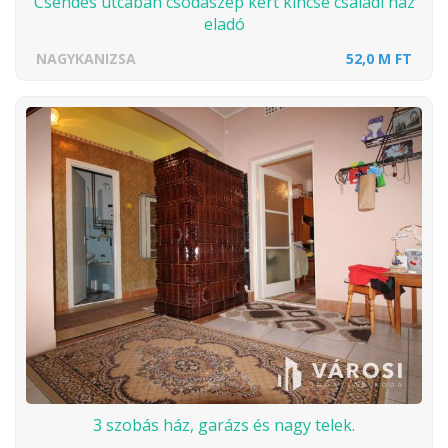
Csendes utcában csodaszép kert kincse családi ház
eladó
NAGYKANIZSA
52,0 M FT
3 szobás ház, garázs és nagy telek.