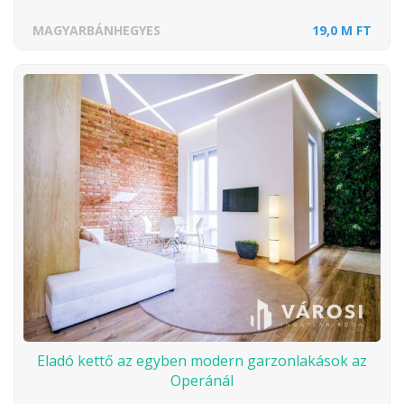
MAGYARBÁNHEGYES
19,0 M FT
Eladó kettő az egyben modern garzonlakások az
Operánál