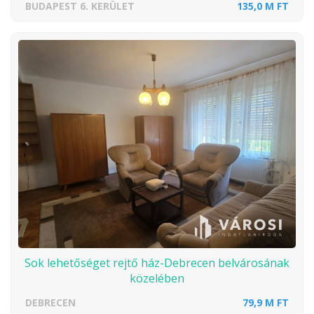
BUDAPEST 6. KERÜLET
135,0 M FT
Sok lehetőséget rejtő ház-Debrecen belvárosának
közelében
DEBRECEN
79,9 M FT