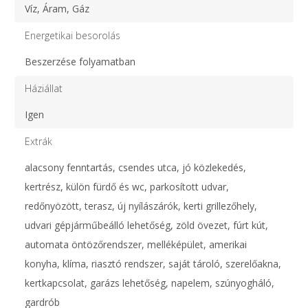
Víz, Áram, Gáz
Energetikai besorolás
Beszerzése folyamatban
Háziállat
Igen
Extrák
alacsony fenntartás, csendes utca, jó közlekedés,
kertrész, külön fürdő és wc, parkosított udvar,
redőnyözött, terasz, új nyílászárók, kerti grillezőhely,
udvari gépjárműbeálló lehetőség, zöld övezet, fúrt kút,
automata öntözőrendszer, melléképület, amerikai
konyha, klíma, riasztó rendszer, saját tároló, szerelőakna,
kertkapcsolat, garázs lehetőség, napelem, szúnyogháló,
gardrób