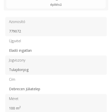
építésű
Azonosító
779072
Ügyvitel
Eladó ingatlan
Jogviszony
Tulajdonjog
Cím
Debrecen Júliatelep
Méret
2
100 m