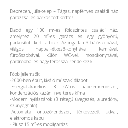
Debrecen, Júlia-telep – Tágas, napfényes családi ház
garázzsal és parkosított kerttel!
Eladó egy 100 m²-es földszintes családi ház,
amelyhez 20 m²-es garázs és egy gyönyörű,
parkosított kert tartozik. Az ingatlan 3 hálószobával,
világos nappali-étkező-konyhával, kamrával,
fürdőszobával, külön WC-vel, mosókonyhával,
gardróbbal és nagy terasszal rendelkezik.
Főbb jellemzők:
-2000-ben épült, kiváló műszaki állapot
-Energiatakarékos: 8 kW-os napelemrendszer,
kondenzációs kazán, inverteres klíma
-Modern nyílászárók (3 rétegű üvegezés, aluredőny,
szúnyogháló)
-Automata öntözőrendszer, térkövezett udvar,
elektromos kapu
- Plusz 15 m²-es mobilgarázs