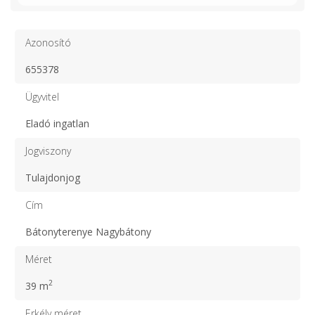
Azonosító
655378
Ügyvitel
Eladó ingatlan
Jogviszony
Tulajdonjog
Cím
Bátonyterenye Nagybátony
Méret
2
39 m
Erkély méret