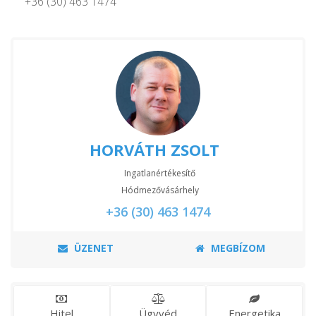
+36 (30) 463 1474
HORVÁTH ZSOLT
Ingatlanértékesítő
Hódmezővásárhely
+36 (30) 463 1474
ÜZENET
MEGBÍZOM
Hitel
Ügyvéd
Energetika