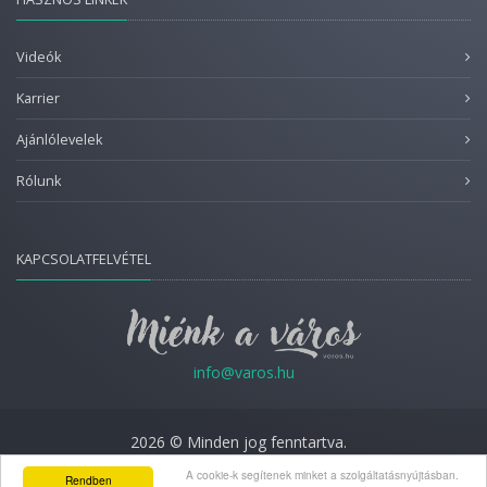
Videók
Karrier
Ajánlólevelek
Rólunk
KAPCSOLATFELVÉTEL
info@varos.hu
2026 © Minden jog fenntartva.
Adatkezelési nyilatkozat
A cookie-k segítenek minket a szolgáltatásnyújtásban.
Rendben