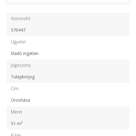
Azonosító
570447
Ügyvitel
Eladó ingatlan
Jogviszony
Tulajdonjog
Cím
Orosháza
Méret
2
51 m
Fűtés