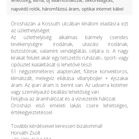
lehetőség, klíma, új villamoshálózat, dekorvilágítás,
napvédő rolók, háromfázisú áram, optikai internet kábel
Orosházán a Kossuth utcában kínálom eladásra ezt
az üzlethelyiséget.
Az üzlethelyiség alkalmas bármely csendes
tevékenységre: irodának, utazási irodának,
biztostónak, valamint vendéglátás céljára is. A nagy
kirakat felület akár egy tetszetős ruházati-, sport- vagy
cipőüzlet kialakítását is lehetővé teszi.
51 négyzetméteres alapterület, fűtése konvektoros,
klimatizált, melegvíz ellátása villanybojler + éjszakai
áram. Az ipari áram is bennt van. Az udvarra kisteher
vagy személyautó beállási lehetőség van.
Felújítva az áramhálózat és a vízvezeték hálózat.
Orosházi első emeleti lakás csere lehetséges,
értékegyeztetéssel.
További kérdéseivel keressen bizalommal!
Horváth Zsolt