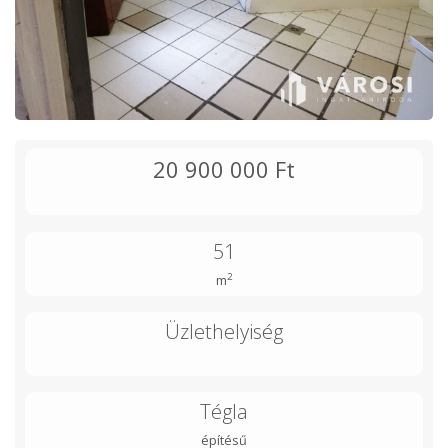
20 900 000 Ft
51
2
m
Üzlethelyiség
Tégla
építésű