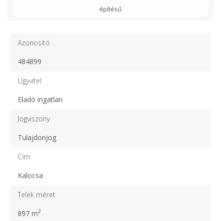
építésű
Azonosító
484899
Ügyvitel
Eladó ingatlan
Jogviszony
Tulajdonjog
Cím
Kalocsa
Telek méret
2
897 m