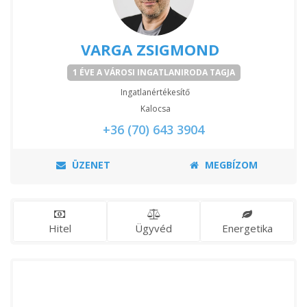
VARGA ZSIGMOND
1 ÉVE A VÁROSI INGATLANIRODA TAGJA
Ingatlanértékesítő
Kalocsa
+36 (70) 643 3904
ÜZENET
MEGBÍZOM
Hitel
Ügyvéd
Energetika