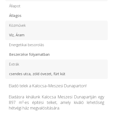
Állapot
Átlagos
Közművek
Víz, Áram
Energetikai besorolás
Beszerzése folyamatban
Extrák
csendes utca, zöld övezet, fúrt kút
Eladó telek a Kalocsa–Meszesi Dunaparton!
Eladásra kínálunk Kalocsa Meszesi Dunapartján egy
897 m²-es építési telket, amely kiváló lehetőség
hétvégi ház megvalósítására.