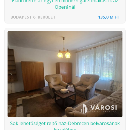
Eladó kettő az egyben modern garzonlakások az
Operánál
BUDAPEST 6. KERÜLET
135,0 M FT
Sok lehetőséget rejtő ház-Debrecen belvárosának
közelében