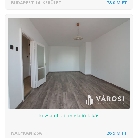
BUDAPEST 16. KERÜLET
78,0 M FT
Rózsa utcában eladó lakás
NAGYKANIZSA
26,9 M FT