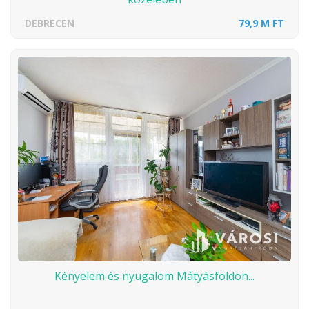
DEBRECEN
79,9 M FT
Kényelem és nyugalom Mátyásföldön...