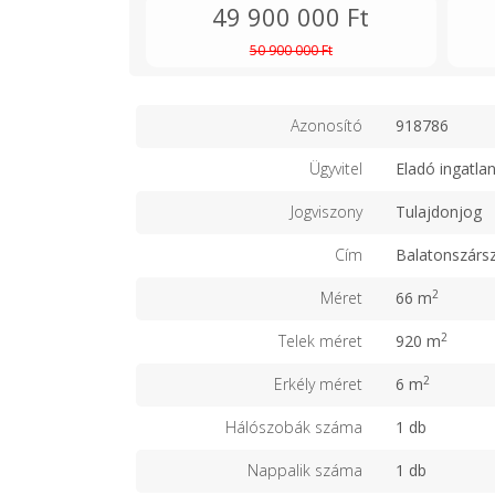
49 900 000 Ft
50 900 000 Ft
Azonosító
918786
Ügyvitel
Eladó ingatla
Jogviszony
Tulajdonjog
Cím
Balatonszárs
2
Méret
66 m
2
Telek méret
920 m
2
Erkély méret
6 m
Hálószobák száma
1 db
Nappalik száma
1 db