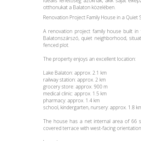
Ideális lehetőség azoknak, akik saját elképz
otthonukat a Balaton közelében.
Renovation Project Family House in a Quiet 
A renovation project family house built in
Balatonszárszó, quiet neighborhood, situa
fenced plot.
The property enjoys an excellent location:
Lake Balaton: approx. 2.1 km
railway station: approx. 2 km
grocery store: approx. 900 m
medical clinic: approx. 1.5 km
pharmacy: approx. 1.4 km
school, kindergarten, nursery: approx. 1.8 k
The house has a net internal area of 66
covered terrace with west-facing orientation