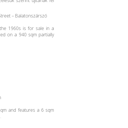
elésük szerint újítanák fel
Street – Balatonszárszó
 the 1960s is for sale in a
ted on a 940 sqm partially
m
 sqm and features a 6 sqm
.