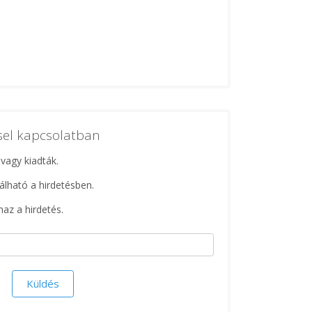
ssel kapcsolatban
 vagy kiadták.
lálható a hirdetésben.
maz a hirdetés.