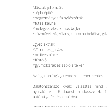
Műszaki jellemzők:
*tégla építés
*hagyományos fa nyílászárók
*fűtés: kályha
*melegvíz: elektromos bojler
*közművek: víz, villany, csatorna bekötve, gá
Egyéb extrák:
*21 nm-es garázs
*boltíves pince
*füstölő
*gyümölcsfák és szőlő a telken
Az ingatlan jogilag rendezett, tehermentes.
Balatonszárszó kiváló választás mind 
nyaralónak – Budapest mindössze kb. 1 
autópálya fel- és lehajtóval.