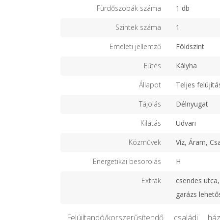
Fürdőszobák száma
1 db
Szintek száma
1
Emeleti jellemző
Földszint
Fűtés
Kályha
Állapot
Teljes felújítá
Tájolás
Délnyugat
Kilátás
Udvari
Közművek
Víz, Áram, Cs
Energetikai besorolás
H
Extrák
csendes utca, 
garázs lehető
Felújítandó/korszerűsítendő családi