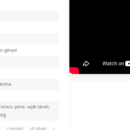
st igényel
atorna
terasz, pince, saját tároló,
ség
 ház csendes utcában –