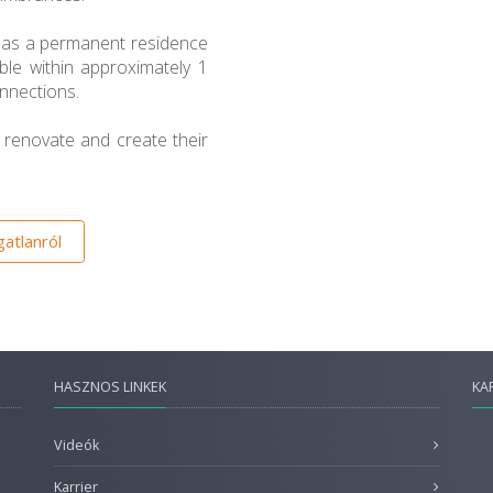
h as a permanent residence
le within approximately 1
nnections.
 renovate and create their
atlanról
HASZNOS LINKEK
KA
Videók
Karrier