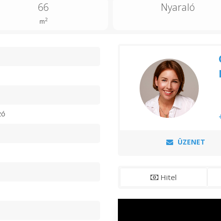
66
Nyaraló
2
m
n
zó
ÜZENET
Hitel