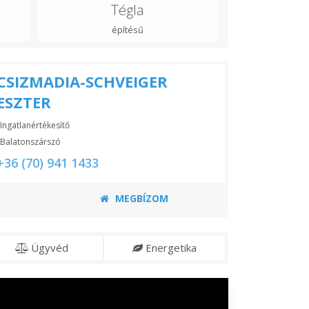
Tégla
építésű
CSIZMADIA-SCHVEIGER
ESZTER
Ingatlanértékesítő
Balatonszárszó
+36 (70) 941 1433
MEGBÍZOM
Ügyvéd
Energetika