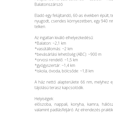
Balatonszárszó
Eladó egy felújítandó, 60-as években épült, 
nyugodt, csendes környezetben, egy 940 nm
telken.
Az ingatlan kiváló elhelyezkedésű:
*Balaton: ~2,1 km
*vasútállomás: ~2 km
*bevásárlási lehetőség (ABC): ~900 m
*orvosi rendelő: ~1,5 km
*gyógyszertár: ~1,4 km
*iskola, óvoda, bölcsőde: ~1,8 km
A ház nettó alapterülete 66 nm, melyhez eg
tájolású terasz kapcsolódik.
Helyiségek:
előszoba, nappali, konyha, kamra, hálós
valamint padlásfeljáró. Az elrendezés praktiku