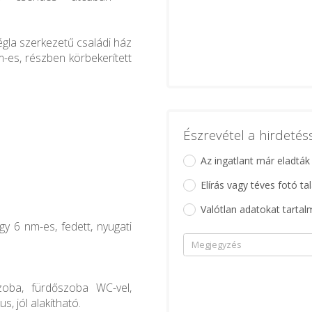
tégla szerkezetű családi ház
-es, részben körbekerített
Észrevétel a hirdeté
Az ingatlant már eladták
Elírás vagy téves fotó ta
Valótlan adatokat tartal
y 6 nm-es, fedett, nyugati
zoba, fürdőszoba WC-vel,
s, jól alakítható.