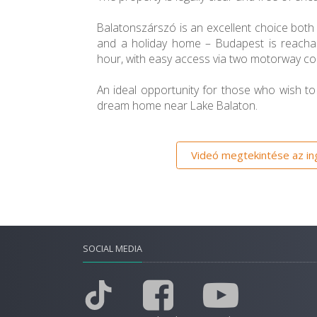
Balatonszárszó is an excellent choice bot
and a holiday home – Budapest is reachab
hour, with easy access via two motorway co
An ideal opportunity for those who wish to
dream home near Lake Balaton.
Videó megtekintése az ing
SOCIAL MEDIA