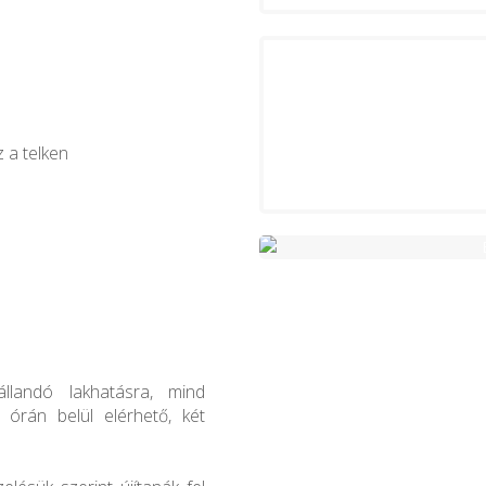
z a telken
állandó lakhatásra, mind
órán belül elérhető, két