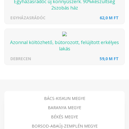
Egyházasrádóc új könnyűszerk. 90%készültség
2szobás ház
EGYHÁZASRÁDÓC
62,0 M FT
Azonnal költözhető, bútorozott, felújított erkélyes
lakás
DEBRECEN
59,0 M FT
BÁCS-KISKUN MEGYE
BARANYA MEGYE
BÉKÉS MEGYE
BORSOD-ABAÚJ-ZEMPLÉN MEGYE