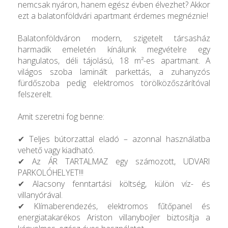
nemcsak nyáron, hanem egész évben élvezhet? Akkor
ezt a balatonföldvári apartmant érdemes megnéznie!
Balatonföldváron modern, szigetelt társasház
harmadik emeletén kínálunk megvételre egy
hangulatos, déli tájolású, 18 m²-es apartmant. A
világos szoba laminált parkettás, a zuhanyzós
fürdőszoba pedig elektromos törölközőszárítóval
felszerelt.
Amit szeretni fog benne:
✔ Teljes bútorzattal eladó – azonnal használatba
vehető vagy kiadható.
✔ Az ÁR TARTALMAZ egy számozott, UDVARI
PARKOLÓHELYET!!!
✔ Alacsony fenntartási költség, külön víz- és
villanyórával.
✔ Klímaberendezés, elektromos fűtőpanel és
energiatakarékos Ariston villanybojler biztosítja a