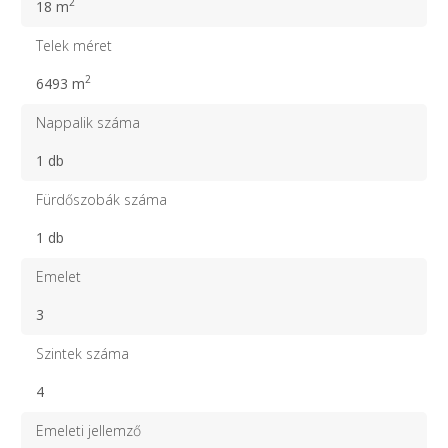
2
18 m
Telek méret
2
6493 m
Nappalik száma
1 db
Fürdőszobák száma
1 db
Emelet
3
Szintek száma
4
Emeleti jellemző