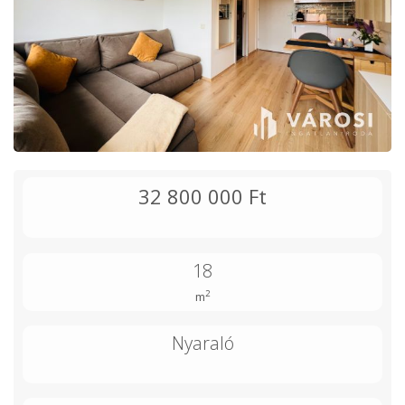
32 800 000 Ft
18
2
m
Nyaraló