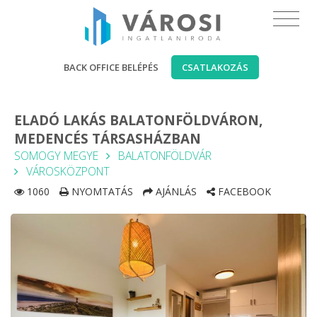
BACK OFFICE BELÉPÉS
CSATLAKOZÁS
ELADÓ LAKÁS BALATONFÖLDVÁRON,
MEDENCÉS TÁRSASHÁZBAN
SOMOGY MEGYE
BALATONFÖLDVÁR
VÁROSKÖZPONT
1060
NYOMTATÁS
AJÁNLÁS
FACEBOOK