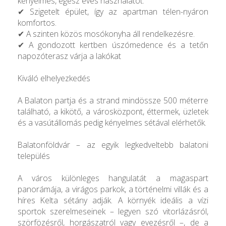
kényelmes, egész éves használatot.
✔ Szigetelt épület, így az apartman télen-nyáron
komfortos.
✔ A szinten közös mosókonyha áll rendelkezésre.
✔ A gondozott kertben úszómedence és a tetőn
napozóterasz várja a lakókat
Kiváló elhelyezkedés
A Balaton partja és a strand mindössze 500 méterre
található, a kikötő, a városközpont, éttermek, üzletek
és a vasútállomás pedig kényelmes sétával elérhetők.
Balatonföldvár – az egyik legkedveltebb balatoni
település
A város különleges hangulatát a magaspart
panorámája, a virágos parkok, a történelmi villák és a
híres Kelta sétány adják. A környék ideális a vízi
sportok szerelmeseinek – legyen szó vitorlázásról,
szörfözésről, horgászatról vagy evezésről –, de a