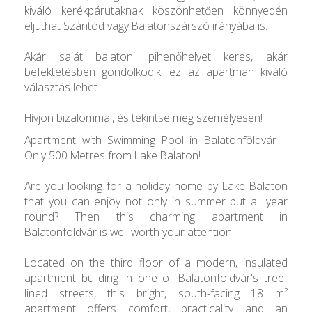
kiváló kerékpárutaknak köszönhetően könnyedén
eljuthat Szántód vagy Balatonszárszó irányába is.
Akár saját balatoni pihenőhelyet keres, akár
befektetésben gondolkodik, ez az apartman kiváló
választás lehet.
Hívjon bizalommal, és tekintse meg személyesen!
Apartment with Swimming Pool in Balatonföldvár –
Only 500 Metres from Lake Balaton!
Are you looking for a holiday home by Lake Balaton
that you can enjoy not only in summer but all year
round? Then this charming apartment in
Balatonföldvár is well worth your attention.
Located on the third floor of a modern, insulated
apartment building in one of Balatonföldvár's tree-
lined streets, this bright, south-facing 18 m²
apartment offers comfort, practicality and an