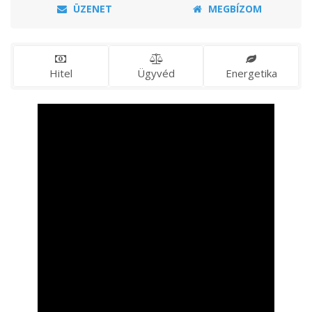
ÜZENET
MEGBÍZOM
Hitel
Ügyvéd
Energetika