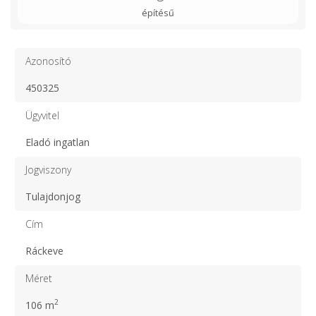
építésű
Azonosító
450325
Ügyvitel
Eladó ingatlan
Jogviszony
Tulajdonjog
Cím
Ráckeve
Méret
2
106 m