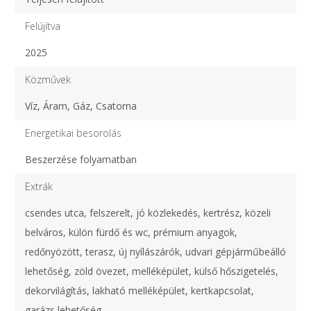
Felújítva
2025
Közművek
Víz, Áram, Gáz, Csatorna
Energetikai besorolás
Beszerzése folyamatban
Extrák
csendes utca, felszerelt, jó közlekedés, kertrész, közeli
belváros, külön fürdő és wc, prémium anyagok,
redőnyözött, terasz, új nyílászárók, udvari gépjárműbeálló
lehetőség, zöld övezet, melléképület, külső hőszigetelés,
dekorvilágítás, lakható melléképület, kertkapcsolat,
garázs lehetőség