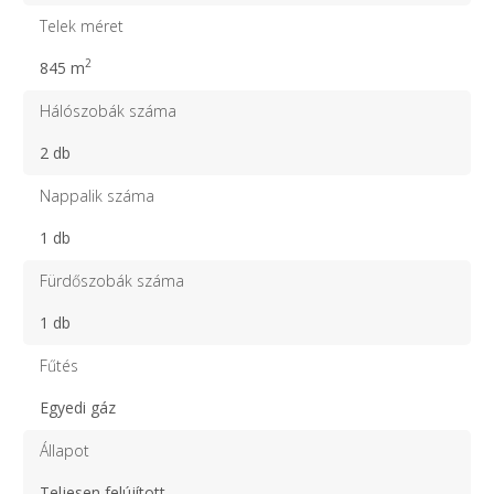
Telek méret
2
845 m
Hálószobák száma
2 db
Nappalik száma
1 db
Fürdőszobák száma
1 db
Fűtés
Egyedi gáz
Állapot
Teljesen felújított