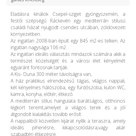
Eladásra kinálok Csepel-sziget gyöngyszemén, a
festői szépségű Ráckevén egy mediterrán stilusú
családi házat nyugodt csendes utcában, zöldövezeti
környezetben.
Az ingatlan 2008-ban épült egy 845 m2-es telken. Az
ingatlan nagysága 106 m2.
Az ingatlan ideális választás mindazok számára akik a
természet közelségét és a városi élet kényelmét
egyaránt fontosnak tartják.
A Kis- Duna 300 méter távolságra van,
A ház praktikus elrendezésű: tágas, világos nappali,
két kényelmes hálószoba, egy fürdőszoba, külön WC,
kamra, konyha, előtér, étkező.
A mediterrán stílus hangulata barátságos, otthonos
légkört teremt,amelyet a világos terek és a jól
átgondolt kialakítás tovább erősít.
A nappaliból közvetlen kijárat nyílik a teraszra, amely
ideális pihenésre, kikapcsolódásra,vagy akár
szabadtéri étkezésre.