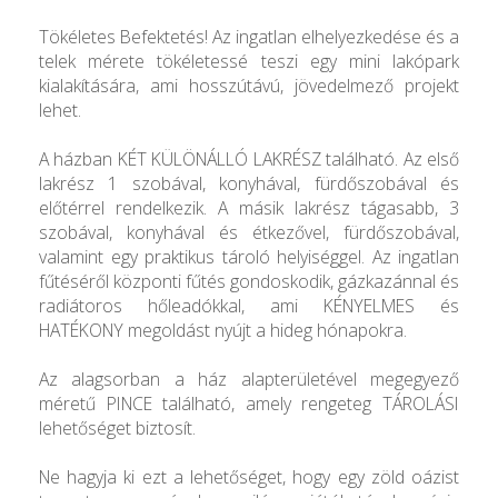
Tökéletes Befektetés! Az ingatlan elhelyezkedése és a
telek mérete tökéletessé teszi egy mini lakópark
kialakítására, ami hosszútávú, jövedelmező projekt
lehet.
A házban KÉT KÜLÖNÁLLÓ LAKRÉSZ található. Az első
lakrész 1 szobával, konyhával, fürdőszobával és
előtérrel rendelkezik. A másik lakrész tágasabb, 3
szobával, konyhával és étkezővel, fürdőszobával,
valamint egy praktikus tároló helyiséggel. Az ingatlan
fűtéséről központi fűtés gondoskodik, gázkazánnal és
radiátoros hőleadókkal, ami KÉNYELMES és
HATÉKONY megoldást nyújt a hideg hónapokra.
Az alagsorban a ház alapterületével megegyező
méretű PINCE található, amely rengeteg TÁROLÁSI
lehetőséget biztosít.
Ne hagyja ki ezt a lehetőséget, hogy egy zöld oázist