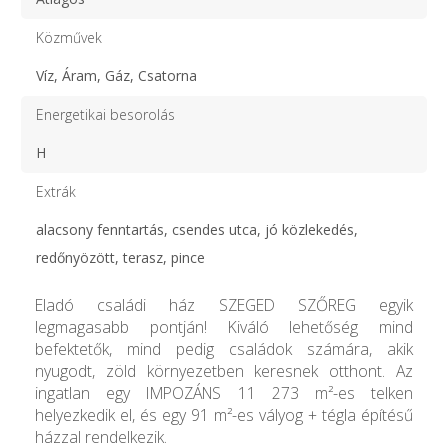
Közművek
Víz, Áram, Gáz, Csatorna
Energetikai besorolás
H
Extrák
alacsony fenntartás, csendes utca, jó közlekedés,
redőnyözött, terasz, pince
Eladó családi ház SZEGED SZŐREG egyik
legmagasabb pontján! Kiváló lehetőség mind
befektetők, mind pedig családok számára, akik
nyugodt, zöld környezetben keresnek otthont. Az
ingatlan egy IMPOZÁNS 11 273 m²-es telken
helyezkedik el, és egy 91 m²-es vályog + tégla építésű
házzal rendelkezik.