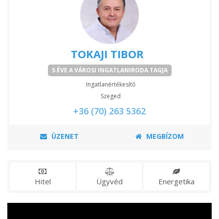
TOKAJI TIBOR
5 ÉVE A VÁROSI INGATLANIRODA TAGJA
Ingatlanértékesítő
Szeged
+36 (70) 263 5362
ÜZENET
MEGBÍZOM
Hitel
Ügyvéd
Energetika