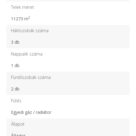
Telek méret
2
11273 m
Hálószobák száma
3 db
Nappalik száma
1 db
Fürdőszobák száma
2 db
Fűtés
Egyedi gáz / radiátor
Állapot
Átlagos