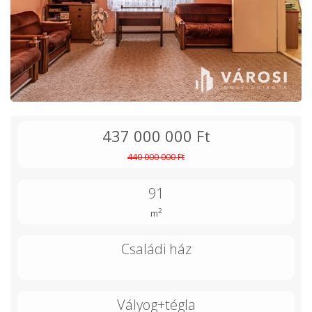
437 000 000 Ft
440 000 000 Ft
91
2
m
Családi ház
Vályog+tégla