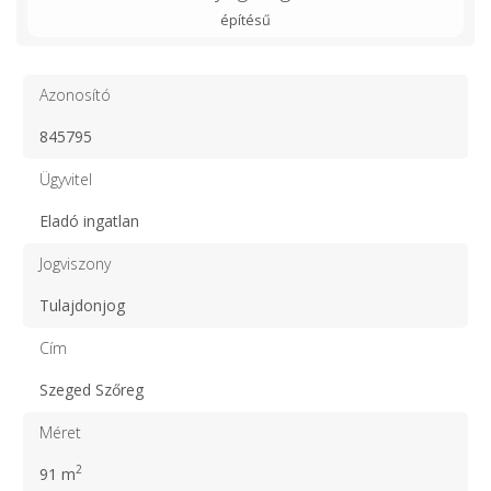
építésű
Azonosító
845795
Ügyvitel
Eladó ingatlan
Jogviszony
Tulajdonjog
Cím
Szeged Szőreg
Méret
2
91 m