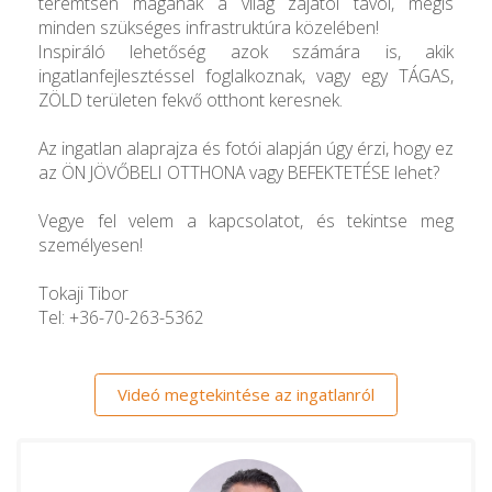
teremtsen magának a világ zajától távol, mégis
minden szükséges infrastruktúra közelében!
Inspiráló lehetőség azok számára is, akik
ingatlanfejlesztéssel foglalkoznak, vagy egy TÁGAS,
ZÖLD területen fekvő otthont keresnek.
Az ingatlan alaprajza és fotói alapján úgy érzi, hogy ez
az ÖN JÖVŐBELI OTTHONA vagy BEFEKTETÉSE lehet?
Vegye fel velem a kapcsolatot, és tekintse meg
személyesen!
Tokaji Tibor
Tel: +36-70-263-5362
Videó megtekintése az ingatlanról