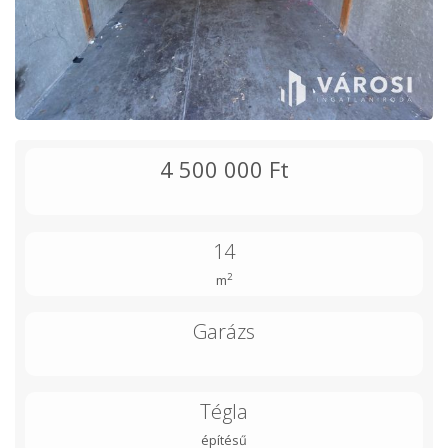
4 500 000 Ft
14
2
m
Garázs
Tégla
építésű