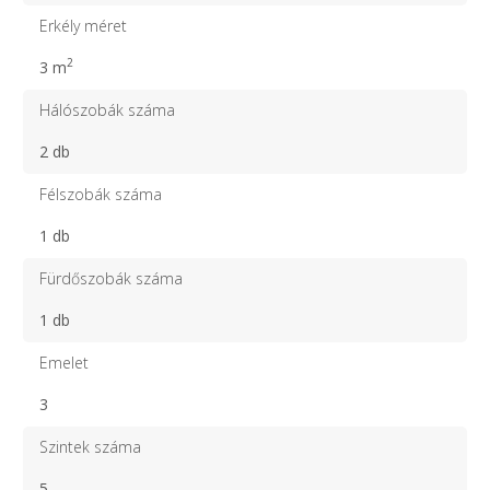
Erkély méret
2
3 m
Hálószobák száma
2 db
Félszobák száma
1 db
Fürdőszobák száma
1 db
Emelet
3
Szintek száma
5