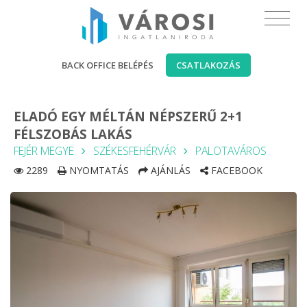
BACK OFFICE BELÉPÉS
CSATLAKOZÁS
ELADÓ EGY MÉLTÁN NÉPSZERŰ 2+1
FÉLSZOBÁS LAKÁS
FEJÉR MEGYE
SZÉKESFEHÉRVÁR
PALOTAVÁROS
2289
NYOMTATÁS
AJÁNLÁS
FACEBOOK