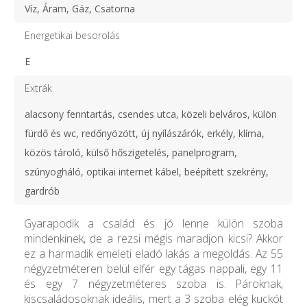
Víz, Áram, Gáz, Csatorna
Energetikai besorolás
E
Extrák
alacsony fenntartás, csendes utca, közeli belváros, külön
fürdő és wc, redőnyözött, új nyílászárók, erkély, klíma,
közös tároló, külső hőszigetelés, panelprogram,
szúnyogháló, optikai internet kábel, beépített szekrény,
gardrób
Gyarapodik a család és jó lenne külön szoba
mindenkinek, de a rezsi mégis maradjon kicsi? Akkor
ez a harmadik emeleti eladó lakás a megoldás. Az 55
négyzetméteren belül elfér egy tágas nappali, egy 11
és egy 7 négyzetméteres szoba is. Pároknak,
kiscsaládosoknak ideális, mert a 3 szoba elég kuckót