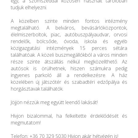
egy, a szomszéddal közösen használt tárolóban
tudjuk elhelyezni.
A közelben szinte minden fontos intézmény
megtalálható. A belváros, bevásárlóközpontok,
élelmiszerboltok, piac, autóbuszpályaudvar, orvosi
rendelők, bölcsőde, óvoda, iskola és egyéb
közigazgatási intézmények 15 perces sétára
találhatóak. A közeli buszmegállókból a város minden
része szinte átszállás nélkül megközelíthető. Az
autósok is örülhetnek, hiszen számukra pedig
ingyenes parkoló áll a rendelkezésre. A ház
közelében új játszótér és szabadtéri edzőpálya és
horgásztavak találhatók.
Jöjjön nézzük meg együtt leendő lakását!
Hívjon bizalommal, ha felkeltette érdeklődését és
megmutatom!
Telefon: +36 70 329 5030 Hívjon akár hétvégén is!