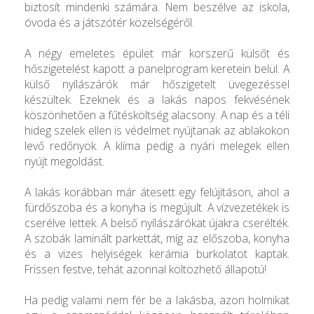
biztosít mindenki számára. Nem beszélve az iskola,
óvoda és a játszótér közelségéről.
A négy emeletes épület már korszerű külsőt és
hőszigetelést kapott a panelprogram keretein belül. A
külső nyílászárók már hőszigetelt üvegezéssel
készültek. Ezeknek és a lakás napos fekvésének
köszönhetően a fűtésköltség alacsony. A nap és a téli
hideg szelek ellen is védelmet nyújtanak az ablakokon
levő redőnyök. A klíma pedig a nyári melegek ellen
nyújt megoldást.
A lakás korábban már átesett egy felújításon, ahol a
fürdőszoba és a konyha is megújult. A vízvezetékek is
cserélve lettek. A belső nyílászárókat újakra cserélték.
A szobák laminált parkettát, míg az előszoba, konyha
és a vizes helyiségek kerámia burkolatot kaptak.
Frissen festve, tehát azonnal költözhető állapotú!
Ha pedig valami nem fér be a lakásba, azon holmikat