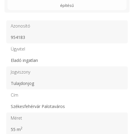
építésű
Azonosító
954183
Ügyvitel
Eladó ingatlan
Jogviszony
Tulajdonjog
Cím
Székesfehérvár Palotaváros
Méret
2
55 m