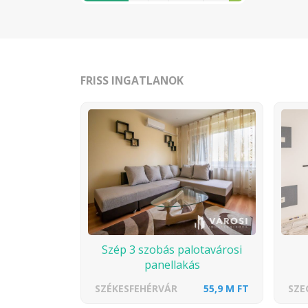
FRISS INGATLANOK
Szép 3 szobás palotavárosi
panellakás
SZÉKESFEHÉRVÁR
55,9 M FT
SZE