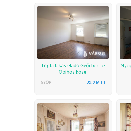
Tégla lakás eladó Győrben az
Nyug
Obihoz közel
GYŐR
39,9 M FT