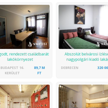
odt, rendezett családbarát
Abszolút belvárosi ízlés
lakókörnyezet
nagypolgári kiadó laká
BUDAPEST 16.
89,7 M
DEBRECEN
320 00
KERÜLET
FT