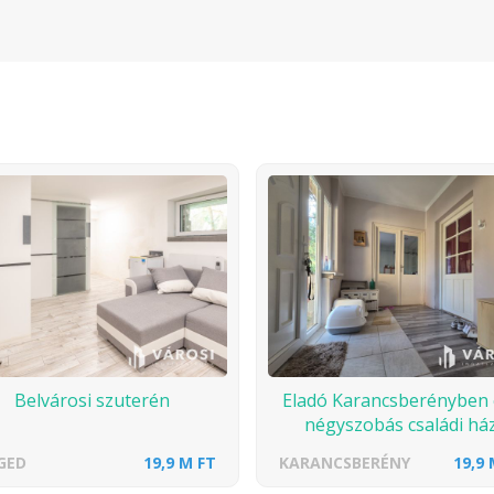
Belvárosi szuterén
Eladó Karancsberényben
négyszobás családi ház
GED
19,9 M FT
KARANCSBERÉNY
19,9 