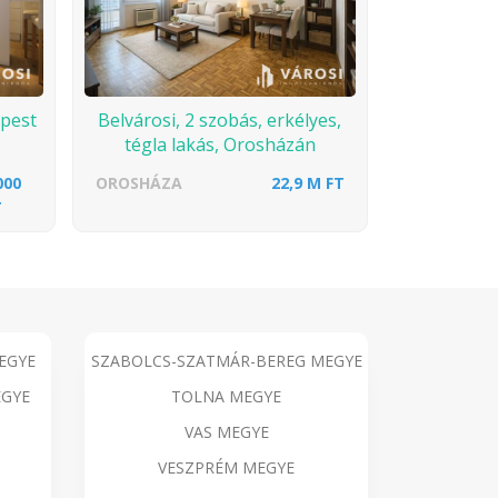
pest
Belvárosi, 2 szobás, erkélyes,
tégla lakás, Orosházán
000
OROSHÁZA
22,9 M FT
T
EGYE
SZABOLCS-SZATMÁR-BEREG MEGYE
GYE
TOLNA MEGYE
VAS MEGYE
VESZPRÉM MEGYE