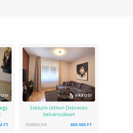
 egy
Exkluzív otthon Debrecen
.
belvárosában!
M FT
DEBRECEN
800 000 FT