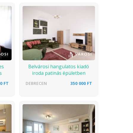
es
Belvárosi hangulatos kiadó
s
iroda patinás épületben
0 FT
DEBRECEN
350 000 FT