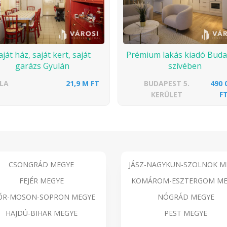
aját ház, saját kert, saját
Prémium lakás kiadó Buda
garázs Gyulán
szívében
LA
21,9 M FT
BUDAPEST 5.
490 
KERÜLET
F
CSONGRÁD MEGYE
JÁSZ-NAGYKUN-SZOLNOK M
FEJÉR MEGYE
KOMÁROM-ESZTERGOM ME
ŐR-MOSON-SOPRON MEGYE
NÓGRÁD MEGYE
HAJDÚ-BIHAR MEGYE
PEST MEGYE