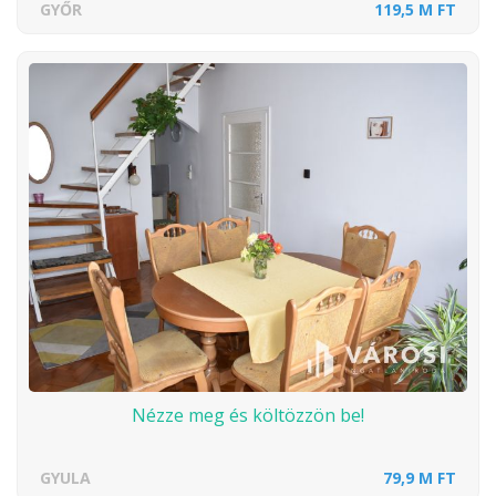
GYŐR
119,5 M FT
Nézze meg és költözzön be!
GYULA
79,9 M FT