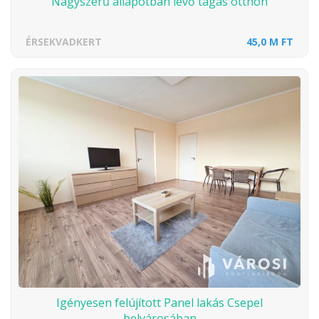
Nagyszerű állapotban lévő tágas otthon
ÉRSEKVADKERT
45,0 M FT
Igényesen felújított Panel lakás Csepel
belvárosában