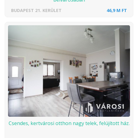
BUDAPEST 21. KERÜLET
46,9 M FT
Csendes, kertvárosi otthon nagy telek, felújított ház.