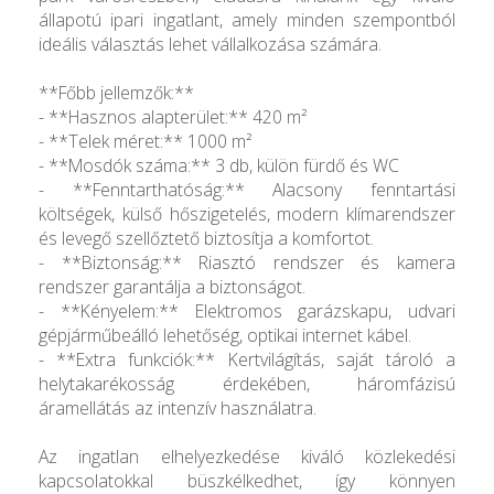
állapotú ipari ingatlant, amely minden szempontból
ideális választás lehet vállalkozása számára.
**Főbb jellemzők:**
- **Hasznos alapterület:** 420 m²
- **Telek méret:** 1000 m²
- **Mosdók száma:** 3 db, külön fürdő és WC
- **Fenntarthatóság:** Alacsony fenntartási
költségek, külső hőszigetelés, modern klímarendszer
és levegő szellőztető biztosítja a komfortot.
- **Biztonság:** Riasztó rendszer és kamera
rendszer garantálja a biztonságot.
- **Kényelem:** Elektromos garázskapu, udvari
gépjárműbeálló lehetőség, optikai internet kábel.
- **Extra funkciók:** Kertvilágítás, saját tároló a
helytakarékosság érdekében, háromfázisú
áramellátás az intenzív használatra.
Az ingatlan elhelyezkedése kiváló közlekedési
kapcsolatokkal büszkélkedhet, így könnyen