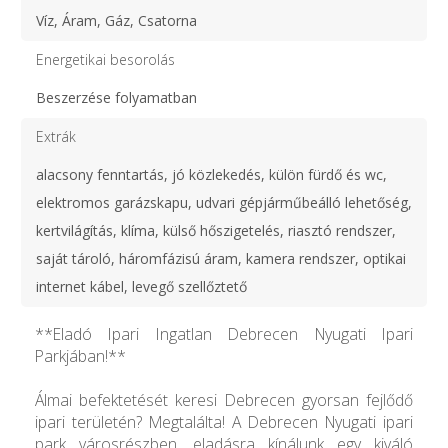
Víz, Áram, Gáz, Csatorna
Energetikai besorolás
Beszerzése folyamatban
Extrák
alacsony fenntartás, jó közlekedés, külön fürdő és wc,
elektromos garázskapu, udvari gépjárműbeálló lehetőség,
kertvilágítás, klíma, külső hőszigetelés, riasztó rendszer,
saját tároló, háromfázisú áram, kamera rendszer, optikai
internet kábel, levegő szellőztető
**Eladó Ipari Ingatlan Debrecen Nyugati Ipari
Parkjában!**
Álmai befektetését keresi Debrecen gyorsan fejlődő
ipari területén? Megtalálta! A Debrecen Nyugati ipari
park városrészben, eladásra kínálunk egy kiváló