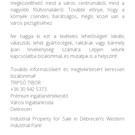
megközelíthető mind a város centrumából, mind a
nagyobb főútvonalakról. További előnye, hogy a
környék csendes, barátságos, mégis közel van a
város pezsgéséhez.
Ne hagyja ki ezt a kivételes lehetőséget! Ideális
választás lehet gyártócégek, raktárak vagy bármely
ipari tevékenység számára. Lépjen velünk
kapcsolatba bizalommal, és mutatjuk is a helyszínt!
További információkért és megtekintésért keressen
bizalommal!
TRIPSÓ TIBOR
+36 30 942 5373
Prémium ingatlanértékesítő
Városi Ingatlaniroda
Debrecen
Industrial Property for Sale in Debrecen’s Western
Industrial Park!