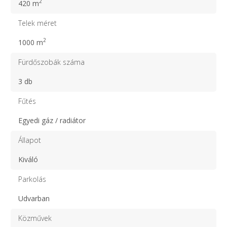
2
420 m
Telek méret
2
1000 m
Fürdőszobák száma
3 db
Fűtés
Egyedi gáz / radiátor
Állapot
Kiváló
Parkolás
Udvarban
Közművek